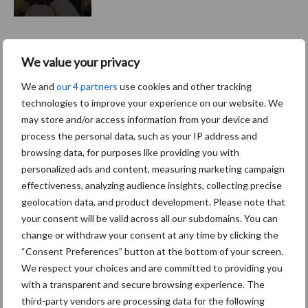
We value your privacy
LBV-regelingen moeten
vrijwillige stoppers
We and
our 4 partners
use cookies and other tracking
perspectief bieden
technologies to improve your experience on our website. We
may store and/or access information from your device and
process the personal data, such as your IP address and
Openstelling LBV opnieuw
browsing data, for purposes like providing you with
vertraagd
personalized ads and content, measuring marketing campaign
effectiveness, analyzing audience insights, collecting precise
geolocation data, and product development. Please note that
your consent will be valid across all our subdomains. You can
change or withdraw your consent at any time by clicking the
“Consent Preferences” button at the bottom of your screen.
Themapagina
We respect your choices and are committed to providing you
with a transparent and secure browsing experience. The
Diergezondheid
Fokkerij
Huisvesting
Wet
third-party vendors are processing data for the following