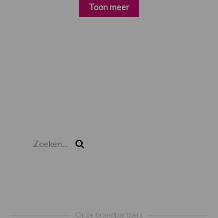
Toon meer
Zoeken...
Zoek
Footer
Onze brandpartners