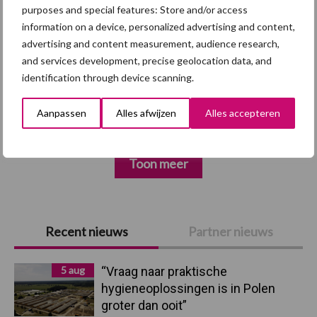
purposes and special features: Store and/or access
information on a device, personalized advertising and content,
advertising and content measurement, audience research,
and services development, precise geolocation data, and
Antibioticareductie
Berengeur
identification through device scanning.
varkenshouderij
Aanpassen
Alles afwijzen
Alles accepteren
Toon meer
Primaire
Recent nieuws
Partner nieuws
Sidebar
5 aug
“Vraag naar praktische
hygieneoplossingen is in Polen
groter dan ooit”