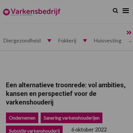
Spring
Door
Spring
Spring
naar
naar
naar
naar
Zoeken...
Zoek
Varkensbedrijf.nl
de
de
de
de
hoofdnavigatie
hoofd
eerste
voettekst
inhoud
sidebar
Diergezondheid
Fokkerij
Huisvesting
Een alternatieve troonrede: vol ambities,
kansen en perspectief voor de
varkenshouderij
Ondernemen
Sanering varkenshouderijen
6 oktober 2022
Subsidie varkenshouderij