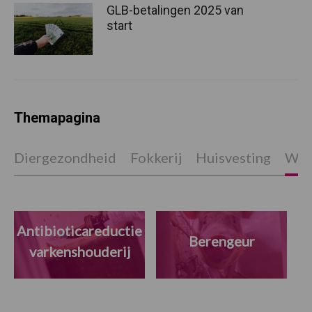
GLB-betalingen 2025 van
start
Themapagina
Diergezondheid
Fokkerij
Huisvesting
Wet
Antibioticareductie
Berengeur
varkenshouderij