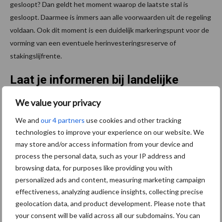
gesloopt? Dan geldt het moment waarop de laatste stal is
gesloopt. Daarmee is immers aan alle voorwaarden uit de regeling
voldaan. Ook dit moment is een duidelijk markeringspunt voor de
vorming van een eventuele herinvesteringsreserve of
stakingslijfrente.
Laat je informeren bij landelijke
beëindigingsregeling (Lbv)
We value your privacy
We and
our 4 partners
use cookies and other tracking
Bij de keuze voor het moment van staking, is het belangrijk je
technologies to improve your experience on our website. We
vooraf goed te laten informeren over de mogelijkheden en
may store and/or access information from your device and
gevolgen van de verschillende momenten. Twee zaken zijn met
process the personal data, such as your IP address and
name belangrijk bij het nemen van deze beslissing: de termijn
browsing data, for purposes like providing you with
waarbinnen een eventuele herinvestering moet worden
personalized ads and content, measuring marketing campaign
uitgevoerd of een stakingslijfrente moet worden afgesloten en
effectiveness, analyzing audience insights, collecting precise
de termijn waarbinnen je na staking ter voorkoming van
geolocation data, and product development. Please note that
your consent will be valid across all our subdomains. You can
belastingrente de belasting moet betalen.