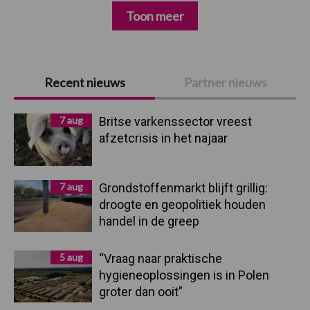
Toon meer
Primaire
Recent nieuws
Partner nieuws
Sidebar
7 aug
Britse varkenssector vreest
afzetcrisis in het najaar
7 aug
Grondstoffenmarkt blijft grillig:
droogte en geopolitiek houden
handel in de greep
5 aug
“Vraag naar praktische
hygieneoplossingen is in Polen
groter dan ooit”