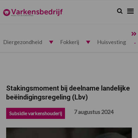
Spring
Door
Spring
Spring
naar
naar
naar
naar
Zoeken...
Zoek
Varkensbedrijf.nl
de
de
de
de
hoofdnavigatie
hoofd
eerste
voettekst
inhoud
sidebar
Diergezondheid
Fokkerij
Huisvesting
Stakingsmoment bij deelname landelijke
beëindigingsregeling (Lbv)
7 augustus 2024
Subsidie varkenshouderij