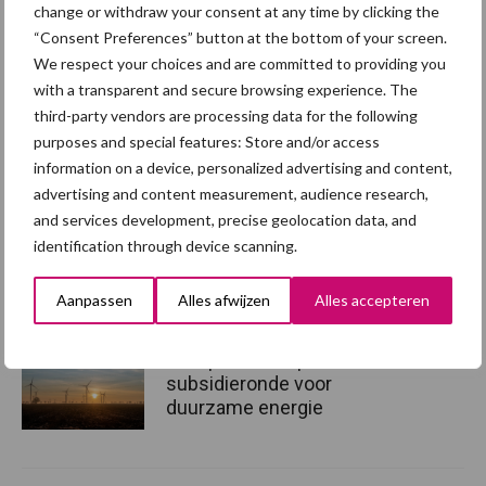
change or withdraw your consent at any time by clicking the
Bron:
ABAB
“Consent Preferences” button at the bottom of your screen.
We respect your choices and are committed to providing you
with a transparent and secure browsing experience. The
third-party vendors are processing data for the following
Aanbevolen voor jou! subsidie
purposes and special features: Store and/or access
varkenshouderij
information on a device, personalized advertising and content,
advertising and content measurement, audience research,
40 procent subsidie op
and services development, precise geolocation data, and
flexibiliteitsmaatregelen
identification through device scanning.
met Flex-E subsidie
Aanpassen
Alles afwijzen
Alles accepteren
In september opent nieuwe
subsidieronde voor
duurzame energie