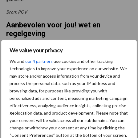
Bron: POV
Aanbevolen voor jou! wet en
regelgeving
We value your privacy
VleesNL overweegt
juridische stappen tegen
We and
our 4 partners
use cookies and other tracking
‘draconische maatregel’
technologies to improve your experience on our website. We
may store and/or access information from your device and
process the personal data, such as your IP address and
browsing data, for purposes like providing you with
Algemene Rekenkamer:
personalized ads and content, measuring marketing campaign
stalemissies 18 procent
lager, helft daling door
effectiveness, analyzing audience insights, collecting precise
stoppersregelingen
geolocation data, and product development. Please note that
your consent will be valid across all our subdomains. You can
change or withdraw your consent at any time by clicking the
Kabinet maakt nieuwe
“Consent Preferences” button at the bottom of your screen.