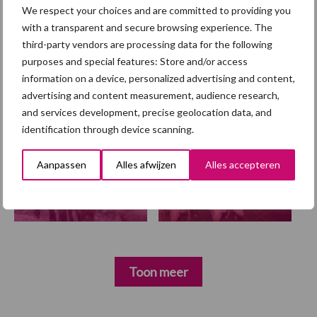
stikstofaanpak bekend en
We respect your choices and are committed to providing you
voert ammoniaknorm in
with a transparent and secure browsing experience. The
third-party vendors are processing data for the following
purposes and special features: Store and/or access
information on a device, personalized advertising and content,
advertising and content measurement, audience research,
Diergezondheid
Fokkerij
Huisvesting
Wet
and services development, precise geolocation data, and
identification through device scanning.
Aanpassen
Alles afwijzen
Alles accepteren
Afrikaanse
Brachyspira
varkenspest
Toon meer