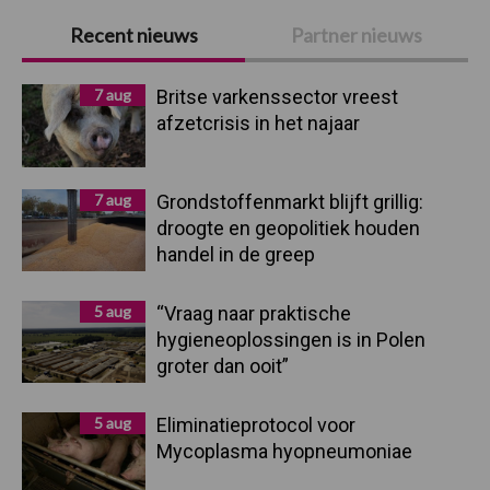
Primaire
Recent nieuws
Partner nieuws
Sidebar
7 aug
Britse varkenssector vreest
afzetcrisis in het najaar
7 aug
Grondstoffenmarkt blijft grillig:
droogte en geopolitiek houden
handel in de greep
5 aug
“Vraag naar praktische
hygieneoplossingen is in Polen
groter dan ooit”
5 aug
Eliminatieprotocol voor
Mycoplasma hyopneumoniae