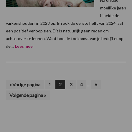
Na enkele
moeilijke jaren
bloeide de
varkenshouderij in 2023 op. En ook de eerste helft van 2024 laat
een positief verloop zien. Dit is natuurlijk geen reden om
achterover te leunen. Want hoe de toekomst van je bedrijf er op
de ...
Lees meer
Interim
Ga
Pagina
Pagina
Pagina
Pagina
Pagina
«
Vorige pagina
1
2
3
4
6
…
naar
pagina's
Ga
Volgende pagina »
zijn
naar
weggelaten