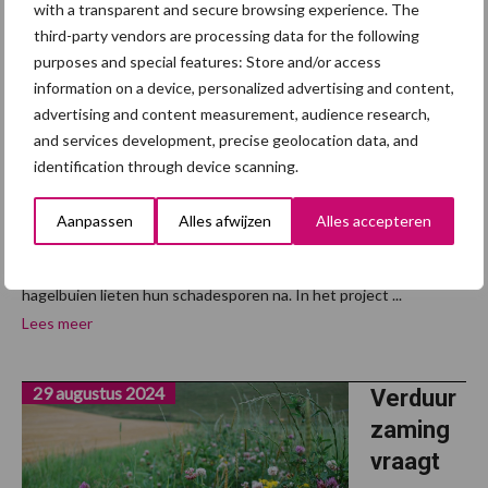
modelle
with a transparent and secure browsing experience. The
n voor
third-party vendors are processing data for the following
klimaata
purposes and special features: Store and/or access
information on a device, personalized advertising and content,
daptatie
advertising and content measurement, audience research,
in de
and services development, precise geolocation data, and
praktijk
identification through device scanning.
De gevolgen van klimaatverandering zijn de afgelopen jaren
Aanpassen
Alles afwijzen
Alles accepteren
pijnlijk duidelijk geworden in de landbouw. Lange perioden van
droogte, wateroverlast door extreme regenval en forse
hagelbuien lieten hun schadesporen na. In het project ...
Lees meer
29 augustus 2024
Verduur
zaming
vraagt