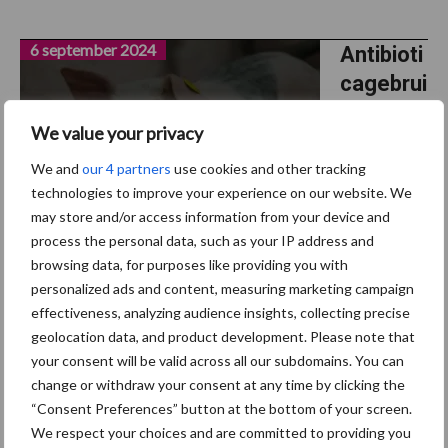
6 september 2024
Antibioti
cagebrui
k
We value your privacy
relatief
stabiel
We and
our 4 partners
use cookies and other tracking
technologies to improve your experience on our website. We
in 2023
may store and/or access information from your device and
process the personal data, such as your IP address and
Een
browsing data, for purposes like providing you with
vermindering in antibioticagebruik is belangrijk om de
personalized ads and content, measuring marketing campaign
verspreiding van resistente bacteriën een halt toe te roepen.
effectiveness, analyzing audience insights, collecting precise
Het aantal resistente bacteriën neemt namelijk toe, terwijl
geolocation data, and product development. Please note that
nieuwe antibiotica schaars zijn. Om in kaart te ...
Lees meer
your consent will be valid across all our subdomains. You can
change or withdraw your consent at any time by clicking the
“Consent Preferences” button at the bottom of your screen.
30 augustus 2024
Verdien
We respect your choices and are committed to providing you