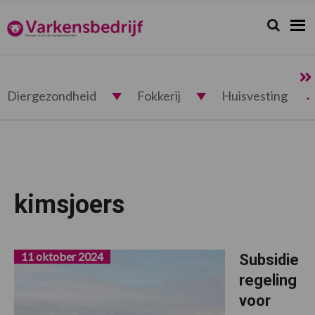
Spring
Door
Spring
naar
naar
naar
Zoeken...
Zoek
Varkensbedrijf.nl
de
de
de
hoofdnavigatie
hoofd
voettekst
inhoud
Diergezondheid
Fokkerij
Huisvesting
kimsjoers
11 oktober 2024
Subsidie
regeling
voor