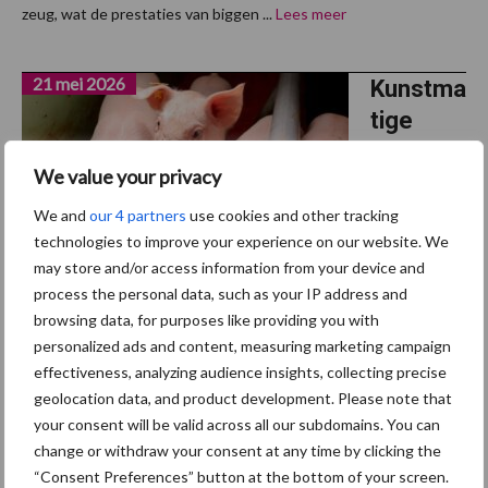
zeug, wat de prestaties van biggen ...
Lees meer
21 mei 2026
Kunstma
tige
zoetstof
We value your privacy
fen
vervang
We and
our 4 partners
use cookies and other tracking
technologies to improve your experience on our website. We
enantibi
may store and/or access information from your device and
otica
process the personal data, such as your IP address and
tijdens
browsing data, for purposes like providing you with
spenen
personalized ads and content, measuring marketing campaign
effectiveness, analyzing audience insights, collecting precise
Wetenschappers van de Michigan State University onderzochten
geolocation data, and product development. Please note that
het gebruik van kunstmatige zoetstoffen als alternatief voor de
your consent will be valid across all our subdomains. You can
toediening van preventieve antibiotica tijdens het spenen. Ze
change or withdraw your consent at any time by clicking the
“Consent Preferences” button at the bottom of your screen.
wilden te weten komen welk effect de ...
Lees meer