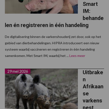
Smart
IM:
behande
len én registreren in één handeling
De digitalisering binnen de varkenshouderij zet door, ook op het
gebied van dierbehandelingen. HIPRA introduceert een nieuw
systeem waarbij vaccineren en registreren in één handeling
samenkomen. Met Smart IM, waarbij het ...
Lees meer
29 mei 2026
Uitbrake
n
Afrikaan
se
varkens
pest