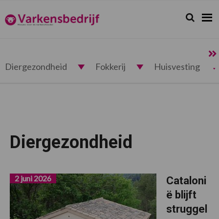
Spring
Door
Spring
naar
naar
naar
Zoeken...
Zoek
Varkensbedrijf.nl
de
de
de
hoofdnavigatie
hoofd
voettekst
inhoud
Diergezondheid
Fokkerij
Huisvesting
Diergezondheid
2 juni 2026
Cataloni
ë blijft
struggel