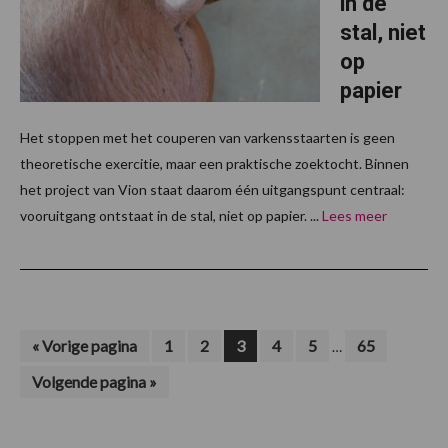
in de
stal, niet
op
papier
Het stoppen met het couperen van varkensstaarten is geen
theoretische exercitie, maar een praktische zoektocht. Binnen
het project van Vion staat daarom één uitgangspunt centraal:
vooruitgang ontstaat in de stal, niet op papier. ...
Lees meer
Interim
Ga
Pagina
Pagina
Pagina
Pagina
Pagina
Pagina
«
Vorige pagina
1
2
3
4
5
65
…
naar
pagina's
Ga
Volgende pagina »
zijn
naar
weggelaten