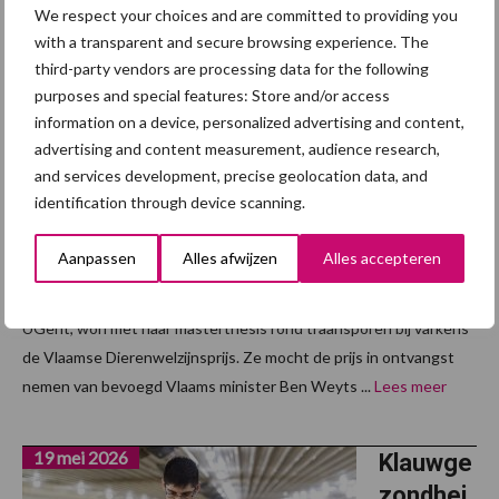
We respect your choices and are committed to providing you
with a transparent and secure browsing experience. The
20 mei 2026
Traansp
third-party vendors are processing data for the following
oren bij
purposes and special features: Store and/or access
information on a device, personalized advertising and content,
varkens
advertising and content measurement, audience research,
and services development, precise geolocation data, and
Zoë
identification through device scanning.
Vandekerckh
ove, studente
Aanpassen
Alles afwijzen
Alles accepteren
Landbouwkun
de aan de
UGent, won met haar masterthesis rond traansporen bij varkens
de Vlaamse Dierenwelzijnsprijs. Ze mocht de prijs in ontvangst
nemen van bevoegd Vlaams minister Ben Weyts ...
Lees meer
19 mei 2026
Klauwge
zondhei