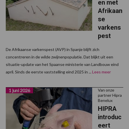
en met
Afrikaan
se
varkens
pest
De Afrikaanse varkenspest (AVP) in Spanje blijft zich
concentreren in de wilde zwijnenpopulatie. Dat blijkt uit een
situatie-update van het Spaanse ministerie van Landbouw eind
april. Sinds de eerste vaststelling eind 2025 in ...
Lees meer
1 juni 2026
Van onze
partner Hipra
Benelux
HIPRA
introduc
eert