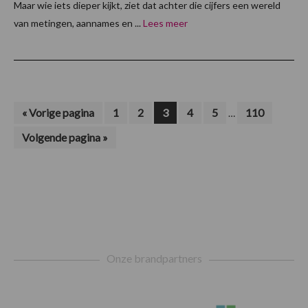
Maar wie iets dieper kijkt, ziet dat achter die cijfers een wereld
van metingen, aannames en ...
Lees meer
Interim
Ga
Pagina
Pagina
Pagina
Pagina
Pagina
Pagina
«
Vorige pagina
1
2
3
4
5
110
…
naar
pagina's
Ga
Volgende pagina »
zijn
naar
weggelaten
Footer
Onze brandpartners