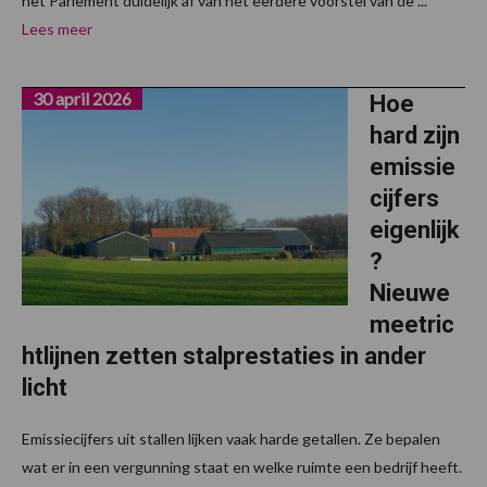
het Parlement duidelijk af van het eerdere voorstel van de ...
Lees meer
30 april 2026
Hoe
hard zijn
emissie
cijfers
eigenlijk
?
Nieuwe
meetric
htlijnen zetten stalprestaties in ander
licht
Emissiecijfers uit stallen lijken vaak harde getallen. Ze bepalen
wat er in een vergunning staat en welke ruimte een bedrijf heeft.