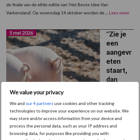
de finale van de elfde editie van ‘Het Beste Idee Van
Varkensland’. Op woensdag 14 oktober worden de ...
Lees meer
5 mei 2026
“Zie je
een
aangevr
eten
staart,
dan
moet
We value your privacy
alles
We and
our 4 partners
use cookies and other tracking
wijken”
technologies to improve your experience on our website. We
may store and/or access information from your device and
Voor het project van Zonvarken werken varkenshouders met
process the personal data, such as your IP address and
lange staarten. DLV Advies spreekt met vijf deelnemers over hoe
browsing data, for purposes like providing you with
dit in de praktijk gaat. Wat direct opvalt: het gaat niet alleen om