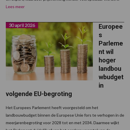
Lees meer
30 april 2026
Europee
s
Parleme
nt wil
hoger
landbou
wbudget
in
volgende EU-begroting
Het Europees Parlement heeft voorgesteld om het
landbouwbudget binnen de Europese Unie fors te verhogen in de
meerjarenbegroting voor 2028 tot en met 2034. Daarmee wijkt