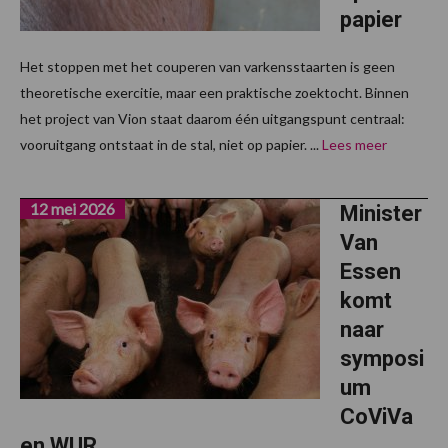
papier
Het stoppen met het couperen van varkensstaarten is geen
theoretische exercitie, maar een praktische zoektocht. Binnen
het project van Vion staat daarom één uitgangspunt centraal:
vooruitgang ontstaat in de stal, niet op papier. ...
Lees meer
12 mei 2026
Minister
Van
Essen
komt
naar
symposi
um
CoViVa
en WUR