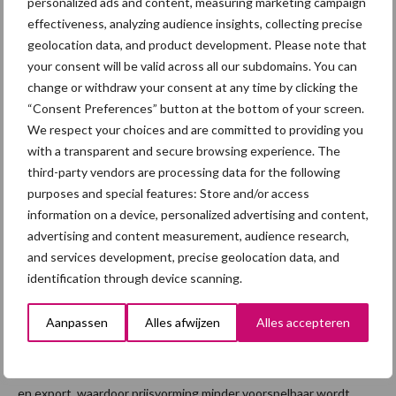
personalized ads and content, measuring marketing campaign
extra uren, maar vooral om een andere ...
Lees meer
effectiveness, analyzing audience insights, collecting precise
geolocation data, and product development. Please note that
your consent will be valid across all our subdomains. You can
1 mei 2026
Geopolit
change or withdraw your consent at any time by clicking the
ieke
“Consent Preferences” button at the bottom of your screen.
onrust
We respect your choices and are committed to providing you
with a transparent and secure browsing experience. The
zet druk
third-party vendors are processing data for the following
op
purposes and special features: Store and/or access
varkens
information on a device, personalized advertising and content,
markt:
advertising and content measurement, audience research,
hoe
and services development, precise geolocation data, and
identification through device scanning.
stabiel is de prijs nog?
Aanpassen
Alles afwijzen
Alles accepteren
Geopolitieke ontwikkelingen zorgen voor toenemende
onzekerheid op de Europese varkensmarkt. Volgens Rabobank
wordt de sector steeds gevoeliger voor verstoringen in handel
en export, waardoor prijsvorming minder voorspelbaar wordt. ...