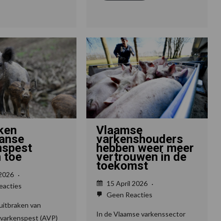
ken
Vlaamse
aanse
varkenshouders
nspest
hebben weer meer
 toe
vertrouwen in de
toekomst
 2026
15 April 2026
acties
Geen Reacties
uitbraken van
In de Vlaamse varkenssector
 varkenspest (AVP)