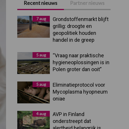
Recent nieuws
Partner nieuws
Primaire
Sidebar
7 aug
Grondstoffenmarkt blijft
grillig: droogte en
geopolitiek houden
handel in de greep
5 aug
“Vraag naar praktische
hygieneoplossingen is in
Polen groter dan ooit”
5 aug
Eliminatieprotocol voor
Mycoplasma hyopneum
oniae
4 aug
AVP in Finland
onderstreept dat
alertheid belangrijk is,