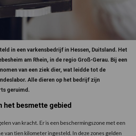
eld in een varkensbedrijf in Hessen, Duitsland. Het
iebesheim am Rhein, in de regio Groß-Gerau. Bij een
omen van een ziek dier, wat leidde tot de
eslabor. Alle dieren op het bedrijf zijn
rts geruimd.
m het besmette gebied
egelen van kracht. Er is een beschermingszone met een
e van tien kilometer ingesteld. In deze zones gelden