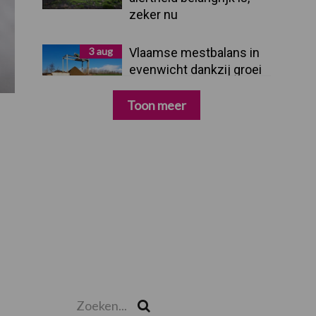
zeker nu
3 aug
Vlaamse mestbalans in
evenwicht dankzij groei
van
verwerkingscapaciteit
Toon meer
Zoeken...
Zoek