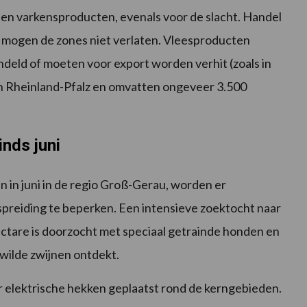
 en varkensproducten, evenals voor de slacht. Handel
ro mogen de zones niet verlaten. Vleesproducten
eld of moeten voor export worden verhit (zoals in
 in Rheinland-Pfalz en omvatten ongeveer 3.500
nds juni
jn in juni in de regio Groß-Gerau, worden er
reiding te beperken. Een intensieve zoektocht naar
ectare is doorzocht met speciaal getrainde honden en
 wilde zwijnen ontdekt.
r elektrische hekken geplaatst rond de kerngebieden.