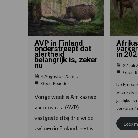
Afrik
AVP in Finland
varken
onderstreept dat
in 20
alertheid
belangrijk is, zeker
nu
22 Juli
Geen Re
4 Augustus 2026
Geen Reacties
De Europes
Voedselvei
Vorige week is Afrikaanse
jaarlijks e
varkenspest (AVP)
verspreidi
vastgesteld bij drie wilde
Lees m
zwijnen in Finland. Het is…