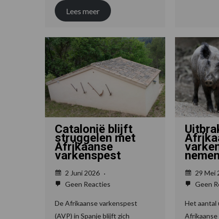
Lees meer
Catalonië blijft
Uitbra
struggelen met
Afrik
Afrikaanse
varke
varkenspest
nemen
2 Juni 2026
29 Mei
Geen Reacties
Geen Re
De Afrikaanse varkenspest
Het aantal 
(AVP) in Spanje blijft zich
Afrikaanse