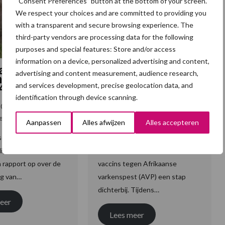
“Consent Preferences” button at the bottom of your screen.
We respect your choices and are committed to providing you
with a transparent and secure browsing experience. The
third-party vendors are processing data for the following
purposes and special features: Store and/or access
information on a device, personalized advertising and content,
aanse
“Onderzoek naar
advertising and content measurement, audience research,
spest in EU
AVP-vaccin boekt
and services development, precise geolocation data, and
24
vooruitgang”
identification through device scanning.
 2026
8 Juni 2026
acties
Geen Reacties
Aanpassen
Alles afwijzen
Alles accepteren
e Autoriteit voor
Nieuwe onderzoeksresultaten
ligheid (EFSA) maakt
brengen de ontwikkeling van
en rapport op over de
vaccins tegen Afrikaanse
ng van…
varkenspest (AVP) een stap
dichterbij. Tijdens…
eer
Lees meer