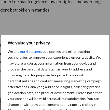
dineert de maatregelen nauwkeurig in samenwerking
ndere betrokken instanties.
contact met bloed of kadavers van geïnfecteerde
We value your privacy
irus kan maandenlang overleven in vleeswaren zoals
We and
our 4 partners
use cookies and other tracking
ensen, is het voor varkens vrijwel altijd dodelijk. Er
technologies to improve your experience on our website. We
houders worden geadviseerd om alert te zijn op
may store and/or access information from your device and
process the personal data, such as your IP address and
elen in acht te nemen om verspreiding van het virus
browsing data, for purposes like providing you with
personalized ads and content, measuring marketing campaign
effectiveness, analyzing audience insights, collecting precise
st
:
geolocation data, and product development. Please note that
your consent will be valid across all our subdomains. You can
change or withdraw your consent at any time by clicking the