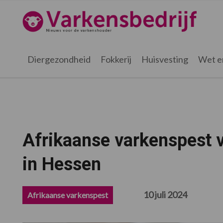
Spring
Door
Spring
Spring
naar
naar
naar
naar
Varkensbedrijf.nl
de
de
de
de
hoofdnavigatie
hoofd
eerste
voettekst
inhoud
sidebar
Diergezondheid
Fokkerij
Huisvesting
Wet e
Afrikaanse varkenspest v
in Hessen
10 juli 2024
Afrikaanse varkenspest