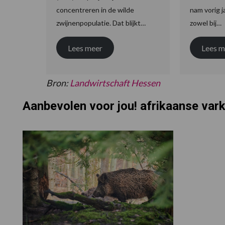
concentreren in de wilde
nam vorig j
zwijnenpopulatie. Dat blijkt…
zowel bij…
Lees meer
Lees m
Bron:
Landwirtschaft Hessen
Aanbevolen voor jou! afrikaanse var