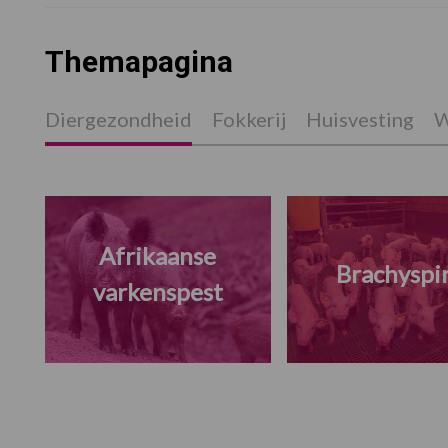
Themapagina
Diergezondheid
Fokkerij
Huisvesting
W
Afrikaanse
Brachyspi
varkenspest