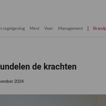
n regelgeving
Mest
Voer
Management
Brandp
bundelen de krachten
vember 2024