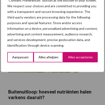
“Consent Preferences” button at the bottom of your screen.
We respect your choices and are committed to providing you
with a transparent and secure browsing experience. The
third-party vendors are processing data for the following
purposes and special features: Store and/or access
information on a device, personalized advertising and content,
advertising and content measurement, audience research,
and services development, precise geolocation data, and
identification through device scanning.
Aanpassen
Alles afwijzen
Alles accepteren
Buitenuitloop: hoeveel nutriënten halen
varkens daaruit?