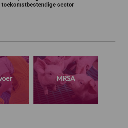
toekomstbestendige sector
voer
MRSA