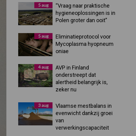
Sidebar
5 aug
“Vraag naar praktische
hygieneoplossingen is in
Polen groter dan ooit”
5 aug
Eliminatieprotocol voor
Mycoplasma hyopneum
oniae
4 aug
AVP in Finland
onderstreept dat
alertheid belangrijk is,
zeker nu
3 aug
Vlaamse mestbalans in
evenwicht dankzij groei
van
verwerkingscapaciteit