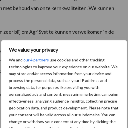
oen met behoud van onze kernkwaliteiten. We kunnen
 zeer blij om AgriSyst te kunnen verwelkomen in de
ewijst van onze toewijding aan het bevorderen van
We value your privacy
 en het ondersteunen van agrariërs bij hun
We and
our 4 partners
use cookies and other tracking
n van beide bedrijven kunnen we onze klanten betere
technologies to improve your experience on our website. We
n helpen succesvol te zijn in een uitdagende
may store and/or access information from your device and
process the personal data, such as your IP address and
browsing data, for purposes like providing you with
jk van AgriSyst, Jacob Rasmussen van AgroVision en
personalized ads and content, measuring marketing campaign
effectiveness, analyzing audience insights, collecting precise
geolocation data, and product development. Please note that
your consent will be valid across all our subdomains. You can
change or withdraw your consent at any time by clicking the