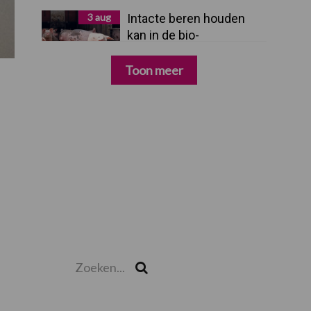
3 aug
Intacte beren houden
kan in de bio-
varkenshouderij, maar
dan moet alles kloppen
Toon meer
Zoeken...
Zoek