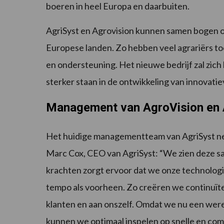
boeren in heel Europa en daarbuiten.
AgriSyst en Agrovision kunnen samen bogen o
Europese landen. Zo hebben veel agrariërs t
en ondersteuning. Het nieuwe bedrijf zal zich b
sterker staan in de ontwikkeling van innovati
Management van AgroVision en 
Het huidige managementteam van AgriSyst neem
Marc Cox, CEO van AgriSyst: “We zien deze s
krachten zorgt ervoor dat we onze technologi
tempo als voorheen. Zo creëren we continuïtei
klanten en aan onszelf. Omdat we nu een were
kunnen we optimaal inspelen op snelle en co