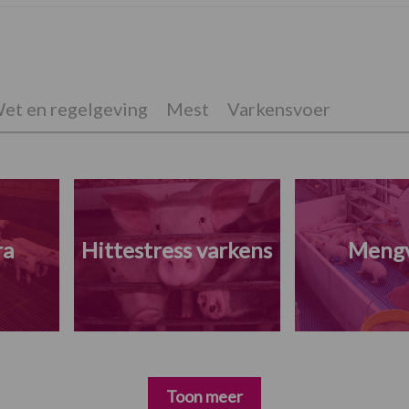
et en regelgeving
Mest
Varkensvoer
ra
Hittestress varkens
Meng
Toon meer