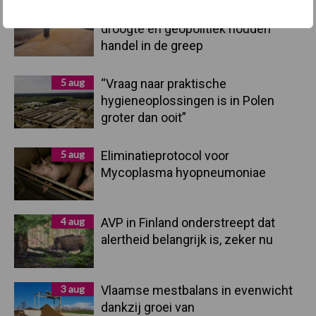
7 aug
Grondstoffenmarkt blijft grillig:
droogte en geopolitiek houden
handel in de greep
5 aug
“Vraag naar praktische
hygieneoplossingen is in Polen
groter dan ooit”
5 aug
Eliminatieprotocol voor
Mycoplasma hyopneumoniae
4 aug
AVP in Finland onderstreept dat
alertheid belangrijk is, zeker nu
3 aug
Vlaamse mestbalans in evenwicht
dankzij groei van