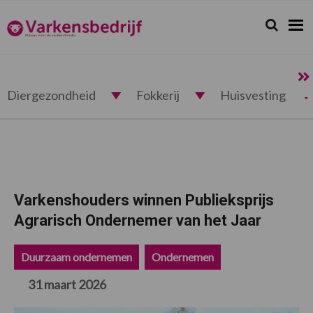
Spring
Door
Spring
Spring
naar
naar
naar
naar
Zoeken...
Zoek
Varkensbedrijf.nl
de
de
de
de
hoofdnavigatie
hoofd
eerste
voettekst
inhoud
sidebar
Diergezondheid
Fokkerij
Huisvesting
Varkenshouders winnen Publieksprijs
Agrarisch Ondernemer van het Jaar
Duurzaam ondernemen
Ondernemen
31 maart 2026