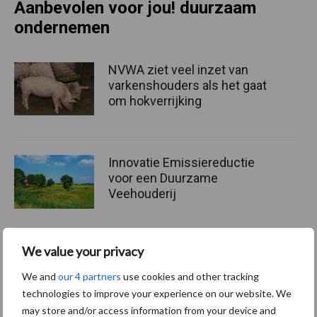
Aanbevolen voor jou! duurzaam
ondernemen
NVWA ziet veel inzet van
varkenshouders als het gaat
om hokverrijking
Innovatie Emissiereductie
voor een Duurzame
Veehouderij
We value your privacy
Het Beste Idee Van
Varkensland 2026: de
We and
our 4 partners
use cookies and other tracking
ideeënbus is geopend
technologies to improve your experience on our website. We
may store and/or access information from your device and