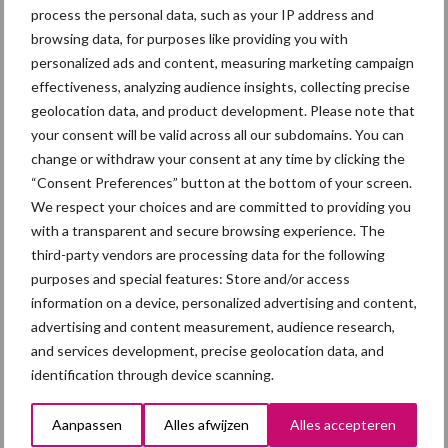
process the personal data, such as your IP address and
browsing data, for purposes like providing you with
personalized ads and content, measuring marketing campaign
Diergezondheid
Fokkerij
Huisvesting
Wet
effectiveness, analyzing audience insights, collecting precise
geolocation data, and product development. Please note that
your consent will be valid across all our subdomains. You can
change or withdraw your consent at any time by clicking the
Afrikaanse
“Consent Preferences” button at the bottom of your screen.
Brachyspira
varkenspest
We respect your choices and are committed to providing you
with a transparent and secure browsing experience. The
third-party vendors are processing data for the following
purposes and special features: Store and/or access
information on a device, personalized advertising and content,
Toon meer
advertising and content measurement, audience research,
and services development, precise geolocation data, and
identification through device scanning.
Primaire
Recent nieuws
Partner nieuws
Aanpassen
Alles afwijzen
Alles accepteren
Sidebar