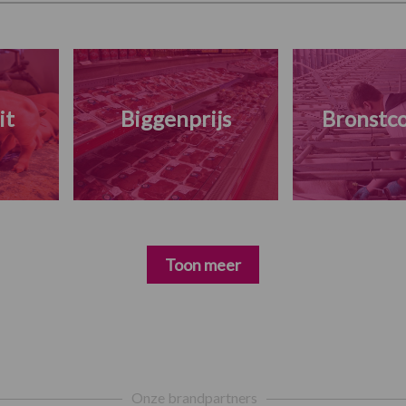
it
Biggenprijs
Bronstco
Toon meer
Onze brandpartners