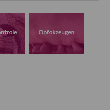
ntrole
Opfokzeugen