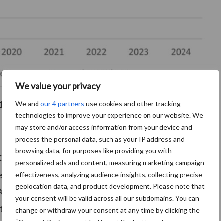
We value your privacy
017 = 100%) Bron:
Wageningen University & Research
We and
our 4 partners
use cookies and other tracking
technologies to improve your experience on our website. We
may store and/or access information from your device and
process the personal data, such as your IP address and
browsing data, for purposes like providing you with
 per jaar en voor vleesvarkens € 648 per jaarvarken.
personalized ads and content, measuring marketing campaign
rkosten, namelijk 42% (in 2023 43%). Bij zeugen
effectiveness, analyzing audience insights, collecting precise
geolocation data, and product development. Please note that
een grote kostenpost. Bij vleesvarkens zijn dit de
your consent will be valid across all our subdomains. You can
n (bijna 10%). Het aandeel arbeid in de kostprijs is
change or withdraw your consent at any time by clicking the