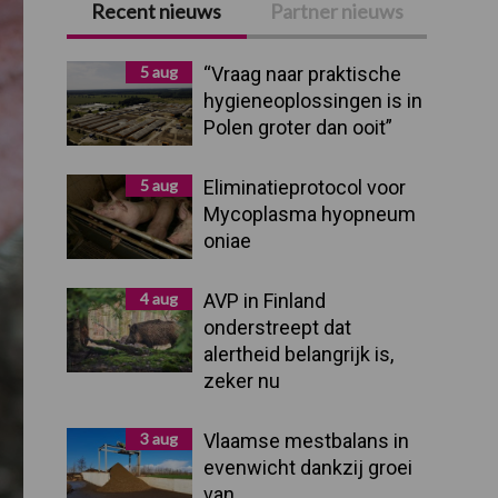
Recent nieuws
Partner nieuws
Primaire
Sidebar
5 aug
“Vraag naar praktische
hygieneoplossingen is in
Polen groter dan ooit”
5 aug
Eliminatieprotocol voor
Mycoplasma hyopneum
oniae
4 aug
AVP in Finland
onderstreept dat
alertheid belangrijk is,
zeker nu
3 aug
Vlaamse mestbalans in
evenwicht dankzij groei
van