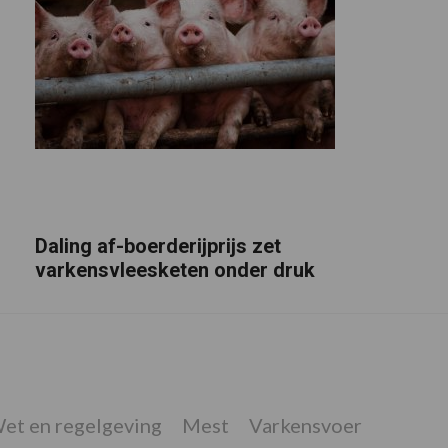
Daling af-boerderijprijs zet
varkensvleesketen onder druk
et en regelgeving
Mest
Varkensvoer