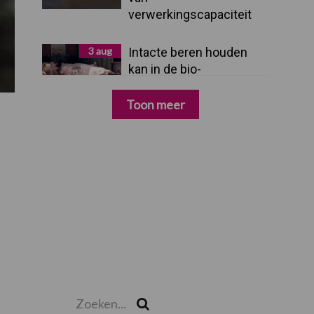
verwerkingscapaciteit
3 aug
Intacte beren houden
kan in de bio-
varkenshouderij, maar
dan moet alles kloppen
Toon meer
Zoeken...
Zoek