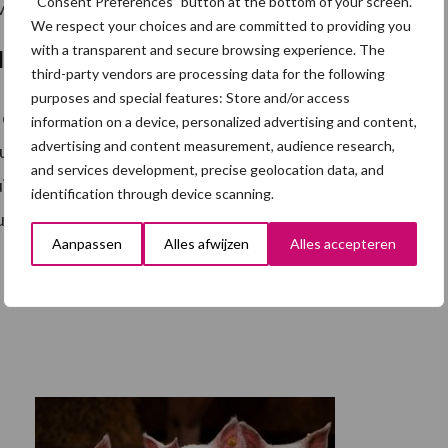
“Consent Preferences” button at the bottom of your screen.
vleesvarkens.
We respect your choices and are committed to providing you
with a transparent and secure browsing experience. The
VION-notering
third-party vendors are processing data for the following
purposes and special features: Store and/or access
de kostprijzen van biggen en vleesvarkens berekend.
information on a device, personalized advertising and content,
advertising and content measurement, audience research,
juli een actueel kostprijzenschema exclusief btw. De
and services development, precise geolocation data, and
 uitgangspunt voor de richtprijs voor biggen. Ook kan
identification through device scanning.
 van de slachterij te gebruiken om een richtprijs voor
Aanpassen
Alles afwijzen
Alles accepteren