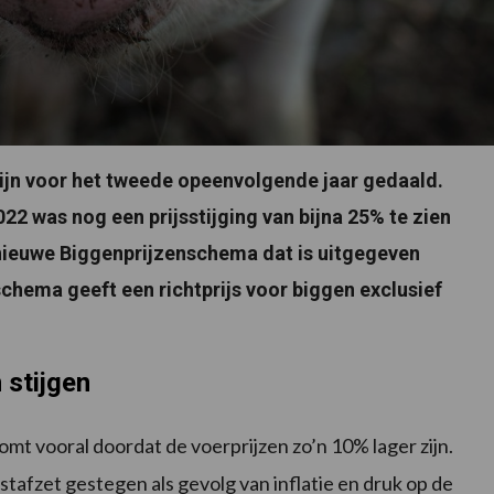
ijn voor het tweede opeenvolgende jaar gedaald.
022 was nog een prijsstijging van bijna 25% te zien
et nieuwe Biggenprijzenschema dat is uitgegeven
chema geeft een richtprijs voor biggen exclusief
 stijgen
komt vooral doordat de voerprijzen zo’n 10% lager zijn.
tafzet gestegen als gevolg van inflatie en druk op de