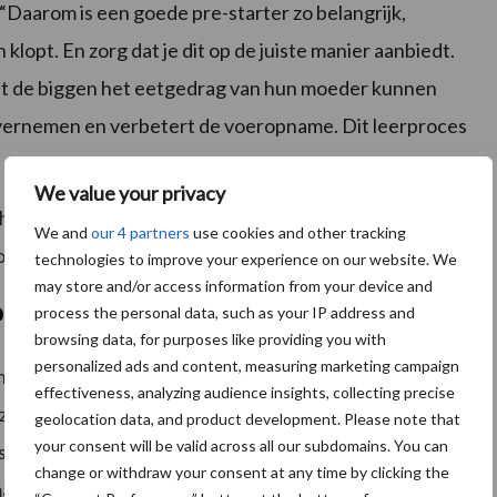
Daarom is een goede pre-starter zo belangrijk,
lopt. En zorg dat je dit op de juiste manier aanbiedt.
dat de biggen het eetgedrag van hun moeder kunnen
f overnemen en verbetert de voeropname. Dit leerproces
We value your privacy
het hok neer. Houd het vers en smakelijk, maar ook
We and
our 4 partners
use cookies and other tracking
oer tussendoor.”
technologies to improve your experience on our website. We
may store and/or access information from your device and
voeren met melk?
process the personal data, such as your IP address and
browsing data, for purposes like providing you with
personalized ads and content, measuring marketing campaign
 is de specialist in biggenvoeding van mening dat
effectiveness, analyzing audience insights, collecting precise
jn. “Zet alleen melk in wanneer nodig, dus bij zwakke
geolocation data, and product development. Please note that
your consent will be valid across all our subdomains. You can
lsel er namelijk niet mee op weg voor de lange termijn.
change or withdraw your consent at any time by clicking the
 manier zwakke biggen te ondersteunen.”