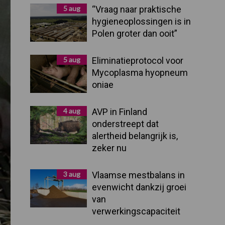
Sidebar
5 aug
“Vraag naar praktische
hygieneoplossingen is in
Polen groter dan ooit”
5 aug
Eliminatieprotocol voor
Mycoplasma hyopneum
oniae
4 aug
AVP in Finland
onderstreept dat
alertheid belangrijk is,
zeker nu
3 aug
Vlaamse mestbalans in
evenwicht dankzij groei
van
verwerkingscapaciteit