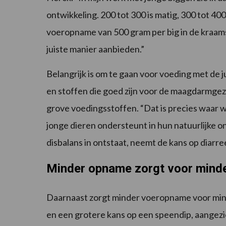
ontwikkeling. 200 tot 300 is matig, 300 tot 40
voeropname van 500 gram per big in de kraamst
juiste manier aanbieden.”
Belangrijk is om te gaan voor voeding met de 
en stoffen die goed zijn voor de maagdarmgez
grove voedingsstoffen. “Dat is precies waar w
jonge dieren ondersteunt in hun natuurlijke ont
disbalans in ontstaat, neemt de kans op diarr
Minder opname zorgt voor minde
Daarnaast zorgt minder voeropname voor min
en een grotere kans op een speendip, aangezi