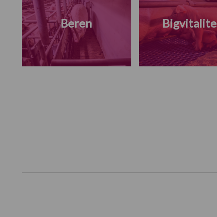
Beren
Bigvitalite
Footer