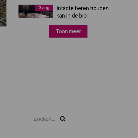
3 aug
Intacte beren houden
kan in de bio-
varkenshouderij, maar
dan moet alles kloppen
Toon meer
Zoeken...
Zoek