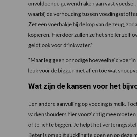
onvoldoende gewend raken aan vast voedsel. “
waarbij de verhouding tussen voedingsstoffen k
Zet een voerbakje bij de kop van de zeug, zo
kopiëren. Hierdoor zullen ze het sneller zel
geldt ook voor drinkwater.”
“Maar leg geen onnodige hoeveelheid voer in 
leuk voor de biggen met af en toe wat snoepv
Wat zijn de kansen voor het bij
Een andere aanvulling op voeding is melk. Toch
varkenshouders hier voorzichtig mee moeten zi
of te lichte biggen. Je helpt het verteringsste
Beter is om split suckling te doen en op deze