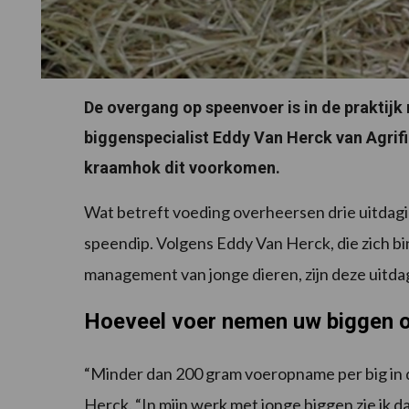
De overgang op speenvoer is in de praktijk
biggenspecialist Eddy Van Herck van Agrif
kraamhok dit voorkomen.
Wat betreft voeding overheersen drie uitdagi
speendip. Volgens Eddy Van Herck, die zich bi
management van jonge dieren, zijn deze uitda
Hoeveel voer nemen uw biggen 
“Minder dan 200 gram voeropname per big in d
Herck. “In mijn werk met jonge biggen zie ik d