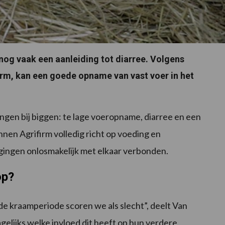
 nog vaak een aanleiding tot diarree. Volgens
irm, kan een goede opname van vast voer in het
ngen bij biggen: te lage voeropname, diarree en een
nnen Agrifirm volledig richt op voeding en
gingen onlosmakelijk met elkaar verbonden.
op?
e kraamperiode scoren we als slecht”, deelt Van
agelijks welke invloed dit heeft op hun verdere