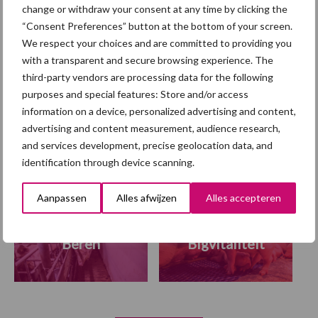
OECD en FAO:
change or withdraw your consent at any time by clicking the
varkensvleesconsumptie
“Consent Preferences” button at the bottom of your screen.
blijft groeien, maar vooral
We respect your choices and are committed to providing you
buiten Europa
with a transparent and secure browsing experience. The
third-party vendors are processing data for the following
purposes and special features: Store and/or access
information on a device, personalized advertising and content,
Themapagina
advertising and content measurement, audience research,
and services development, precise geolocation data, and
Diergezondheid
Fokkerij
Huisvesting
Wet
identification through device scanning.
Aanpassen
Alles afwijzen
Alles accepteren
Beren
Bigvitaliteit