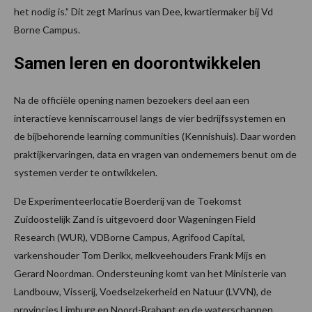
het nodig is.” Dit zegt Marinus van Dee, kwartiermaker bij Vd
Borne Campus.
Samen leren en doorontwikkelen
Na de officiële opening namen bezoekers deel aan een
interactieve kenniscarrousel langs de vier bedrijfssystemen en
de bijbehorende learning communities (Kennishuis). Daar worden
praktijkervaringen, data en vragen van ondernemers benut om de
systemen verder te ontwikkelen.
De Experimenteerlocatie Boerderij van de Toekomst
Zuidoostelijk Zand is uitgevoerd door Wageningen Field
Research (WUR), VDBorne Campus, Agrifood Capital,
varkenshouder Tom Derikx, melkveehouders Frank Mijs en
Gerard Noordman. Ondersteuning komt van het Ministerie van
Landbouw, Visserij, Voedselzekerheid en Natuur (LVVN), de
provincies Limburg en Noord-Brabant en de waterschappen