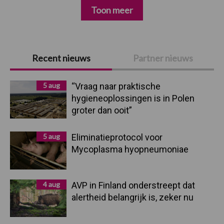
Toon meer
Primaire
Recent nieuws
Partner nieuws
Sidebar
5 aug
“Vraag naar praktische
hygieneoplossingen is in Polen
groter dan ooit”
5 aug
Eliminatieprotocol voor
Mycoplasma hyopneumoniae
4 aug
AVP in Finland onderstreept dat
alertheid belangrijk is, zeker nu