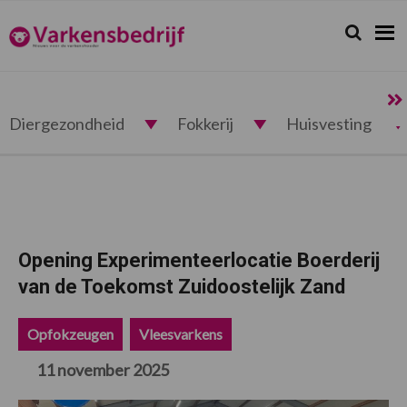
Spring
Door
Spring
Spring
naar
naar
naar
naar
Zoeken...
Zoek
Varkensbedrijf.nl
de
de
de
de
hoofdnavigatie
hoofd
eerste
voettekst
inhoud
sidebar
Diergezondheid
Fokkerij
Huisvesting
Opening Experimenteerlocatie Boerderij
van de Toekomst Zuidoostelijk Zand
Opfokzeugen
Vleesvarkens
11 november 2025