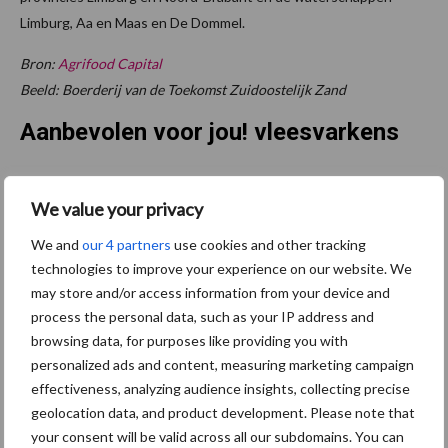
Limburg, Aa en Maas en De Dommel.
Bron:
Agrifood Capital
Beeld: Boerderij van de Toekomst Zuidoostelijk Zand
Aanbevolen voor jou! vleesvarkens
Saldo
We value your privacy
vleesvarkensbedrijven
verslechterde verder in het
We and
our 4 partners
use cookies and other tracking
voorjaar van 2026
technologies to improve your experience on our website. We
may store and/or access information from your device and
process the personal data, such as your IP address and
Brazilië vestigt exportrecord
browsing data, for purposes like providing you with
voor varkensvlees in mei
personalized ads and content, measuring marketing campaign
effectiveness, analyzing audience insights, collecting precise
geolocation data, and product development. Please note that
your consent will be valid across all our subdomains. You can