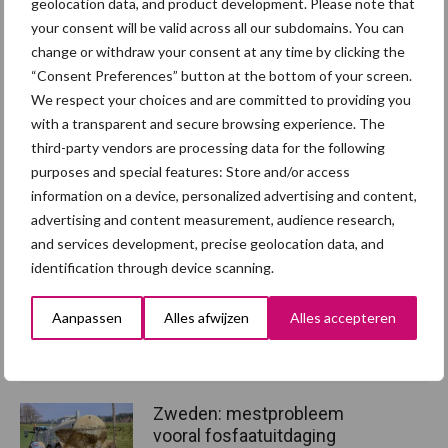
geolocation data, and product development. Please note that
De commissie pleit voor maatregelen die in de praktijk ook
your consent will be valid across all our subdomains. You can
voldoende positieve effecten hebben op het milieu en meerdere
change or withdraw your consent at any time by clicking the
emissieroutes tegelijkertijd aanpakken. Voorbeelden voor de
“Consent Preferences” button at the bottom of your screen.
korte termijn zijn het wisselen van akkerbouwgewassen in
We respect your choices and are committed to providing you
zogeheten rotatieteelt, behoud van grasland in de
with a transparent and secure browsing experience. The
melkveehouderij en bemesting naar de behoefte van het gewas.
third-party vendors are processing data for the following
purposes and special features: Store and/or access
Bron:
Groen Kennisnet
information on a device, personalized advertising and content,
Aanbevolen voor jou! mestbeleid
advertising and content measurement, audience research,
and services development, precise geolocation data, and
identification through device scanning.
EU-meststoffenplan pleit
voor betere benutting van
Aanpassen
Alles afwijzen
Alles accepteren
dierlijke mest
Zweden: mestprobleem
vooral fosfaatuitdaging