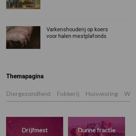
Varkenshouderij op koers
voor halen mestplafonds
Themapagina
Diergezondheid
Fokkerij
Huisvesting
Wet
Drijfmest
Dunne fractie