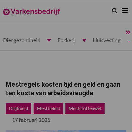
Spring
Door
Spring
Spring
naar
naar
naar
naar
Zoeken...
Zoek
Varkensbedrijf.nl
de
de
de
de
hoofdnavigatie
hoofd
eerste
voettekst
inhoud
sidebar
Diergezondheid
Fokkerij
Huisvesting
Mestregels kosten tijd en geld en gaan
ten koste van arbeidsvreugde
Drijfmest
Mestbeleid
Meststoffenwet
17 februari 2025