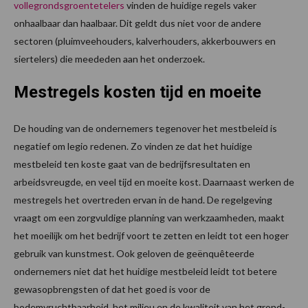
vollegrondsgroentetelers
vinden de huidige regels vaker
onhaalbaar dan haalbaar. Dit geldt dus niet voor de andere
sectoren (pluimveehouders, kalverhouders, akkerbouwers en
siertelers) die meededen aan het onderzoek.
Mestregels kosten tijd en moeite
De houding van de ondernemers tegenover het mestbeleid is
negatief om legio redenen. Zo vinden ze dat het huidige
mestbeleid ten koste gaat van de bedrijfsresultaten en
arbeidsvreugde, en veel tijd en moeite kost. Daarnaast werken de
mestregels het overtreden ervan in de hand. De regelgeving
vraagt om een zorgvuldige planning van werkzaamheden, maakt
het moeilijk om het bedrijf voort te zetten en leidt tot een hoger
gebruik van kunstmest. Ook geloven de geënquêteerde
ondernemers niet dat het huidige mestbeleid leidt tot betere
gewasopbrengsten of dat het goed is voor de
bodemvruchtbaarheid, het milieu en de kwaliteit van het grond-