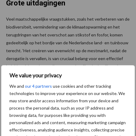
Grote uitdagingen
Veel maatschappelijke vraagstukken, zoals het verbeteren van de
biodiversiteit, vermindering van de klimaatopwarming en het
terugdringen van het overschot aan stikstof en fosfor, komen
gedeeltelijk op het bordje van de Nederlandse land- en tuinbouw
terecht. ‘Het creëren van evenwicht op de mestmarkt, nadat de
derogatie is vervallen, is van cruciaal belang voor een effectief
beleid gericht op het realiseren van de milieudoelstellingen’,
concludeert de Commissie Deskundigen Meststoffenwet.
We value your privacy
We and
our 4 partners
use cookies and other tracking
Deze experts leveren ook een bijdrage aan de evaluatie van de
technologies to improve your experience on our website. We
Meststoffenwet. ‘Tussen de doelstellingen voor waterkwaliteit,
may store and/or access information from your device and
natuurkwaliteit en klimaatmitigatie zit onderling veel verbinding’,
process the personal data, such as your IP address and
schrijft de commissie. ‘Het is daarom belangrijk om een integrale
browsing data, for purposes like providing you with
benadering te kiezen bij de aanpak van het mest-, ammoniak- en
personalized ads and content, measuring marketing campaign
klimaatbeleid.’
effectiveness, analyzing audience insights, collecting precise