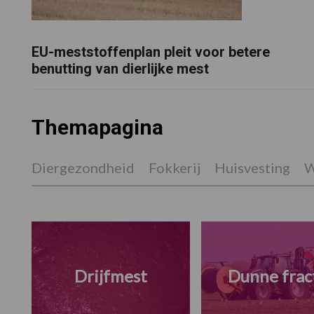
EU-meststoffenplan pleit voor betere
benutting van dierlijke mest
Themapagina
Diergezondheid
Fokkerij
Huisvesting
W
Drijfmest
Dunne frac