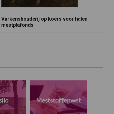
Varkenshouderij op koers voor halen
mestplafonds
ilo
Meststoffenwet