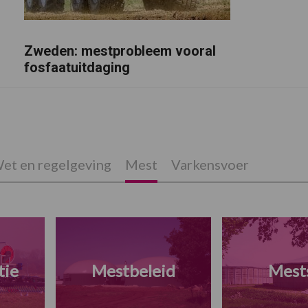
Zweden: mestprobleem vooral
fosfaatuitdaging
et en regelgeving
Mest
Varkensvoer
tie
Mestbeleid
Mests