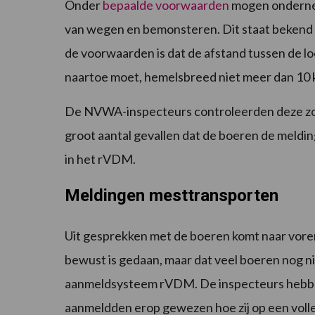
Onder
bepaalde voorwaarden
mogen ondernem
van wegen en bemonsteren. Dit staat bekend 
de voorwaarden is dat de afstand tussen de l
naartoe moet, hemelsbreed niet meer dan 10 
De NVWA-inspecteurs controleerden deze zom
groot aantal gevallen dat de boeren de meld
in het rVDM.
Meldingen mesttransporten
Uit gesprekken met de boeren komt naar vore
bewust is gedaan, maar dat veel boeren nog ni
aanmeldsysteem rVDM. De inspecteurs hebben 
aanmeldden erop gewezen hoe zij op een volle