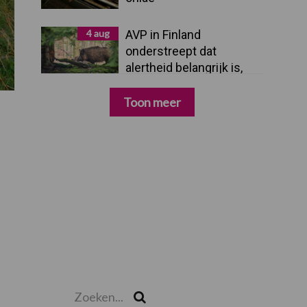
4 aug
AVP in Finland
onderstreept dat
alertheid belangrijk is,
zeker nu
Toon meer
Zoeken...
Zoek