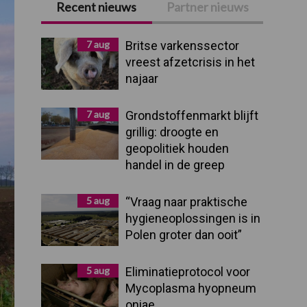
Recent nieuws
Partner nieuws
Primaire
Sidebar
7 aug
Britse varkenssector
vreest afzetcrisis in het
najaar
7 aug
Grondstoffenmarkt blijft
grillig: droogte en
geopolitiek houden
handel in de greep
5 aug
“Vraag naar praktische
hygieneoplossingen is in
Polen groter dan ooit”
5 aug
Eliminatieprotocol voor
Mycoplasma hyopneum
oniae