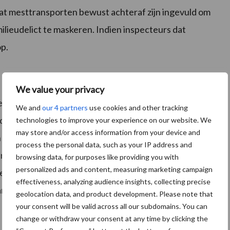
dat mesttransporten bewust achteraf zijn ingevuld om
lieudelict te maskeren. Indien inspecteurs dat
op.
We value your privacy
erst op een VDM-formulier vast en achteraf gaf de
We and
our 4 partners
use cookies and other tracking
de invoering van het rVDM per 1 januari 2023 moet
technologies to improve your experience on our website. We
may store and/or access information from your device and
n in het rVDM. Hierdoor kunnen de gegevens van de
process the personal data, such as your IP address and
roleerd zijn. Ook geeft dit mogelijkheden voor de
browsing data, for purposes like providing you with
personalized ads and content, measuring marketing campaign
r ze transporten kunnen verwachten. Na het
effectiveness, analyzing audience insights, collecting precise
an in rVDM dat het transport heeft plaatsgevonden.
geolocation data, and product development. Please note that
your consent will be valid across all our subdomains. You can
change or withdraw your consent at any time by clicking the