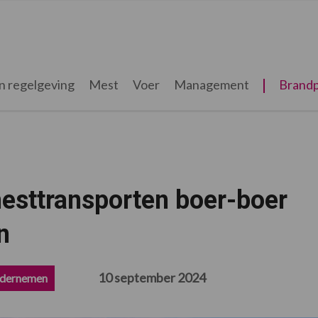
n regelgeving
Mest
Voer
Management
Brandp
esttransporten boer-boer
n
10 september 2024
dernemen