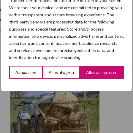
“Consent Preferences” button at the bottom of your screen.
We respect your choices and are committed to providing you
bij een aantal rVDM-meldingen de kentekens van de
with a transparent and secure browsing experience. The
ds de invoering van de kentekens op voertuigen is het
third-party vendors are processing data for the following
 door te geven. De merknaam van bijvoorbeeld een
purposes and special features: Store and/or access
information on a device, personalized advertising and content,
advertising and content measurement, audience research,
and services development, precise geolocation data, and
identification through device scanning.
Aanpassen
Alles afwijzen
Alles accepteren