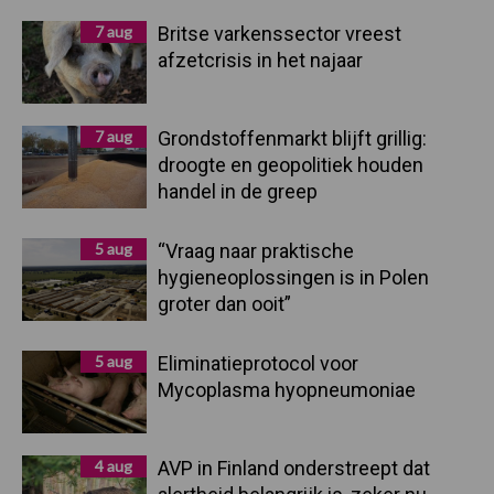
Sidebar
7 aug
Britse varkenssector vreest
afzetcrisis in het najaar
7 aug
Grondstoffenmarkt blijft grillig:
droogte en geopolitiek houden
handel in de greep
5 aug
“Vraag naar praktische
hygieneoplossingen is in Polen
groter dan ooit”
5 aug
Eliminatieprotocol voor
Mycoplasma hyopneumoniae
4 aug
AVP in Finland onderstreept dat