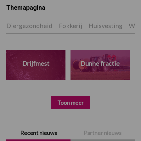
Themapagina
Diergezondheid
Fokkerij
Huisvesting
Wet
Drijfmest
Dunne fractie
Toon meer
Primaire
Recent nieuws
Partner nieuws