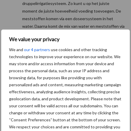
druppelirrigatiesysteem. Zo kunt u op het juiste
moment de juiste hoeveelheid voeding toevoegen. De
meststoffen komen via een doseersysteem in het
water. Daarna komt de mix van water en meststoffen via
een hoofdleiding en druppelslangen uiteindelijk in het
We value your privacy
gewas terecht. U heeft hiervoor een functionerend
fertigatiesysteem op uw perceel nodig. Een
We and
our 4 partners
use cookies and other tracking
technologies to improve your experience on our website. We
fertigatiesysteem kunt u ook gebruiken om te irrigeren.
may store and/or access information from your device and
Aanpassingen Zeldzame landbouwhuisdierrassen (ZLH) 2024
process the personal data, such as your IP address and
Het schapenras Blauwe Texelaar (inclusief Dassenkop
browsing data, for purposes like providing you with
Texelaar) komt niet meer in aanmerking voor subsidie uit de
personalized ads and content, measuring marketing campaign
regeling Zeldzame landbouwhuisdierrassen. Het schapenras
effectiveness, analyzing audience insights, collecting precise
geolocation data, and product development. Please note that
Nederlands bonte schaap komt vanaf 2024 juist wel in
your consent will be valid across all our subdomains. You can
aanmerking.
change or withdraw your consent at any time by clicking the
Wat verandert er nog meer in 2024?
“Consent Preferences” button at the bottom of your screen.
We respect your choices and are committed to providing you