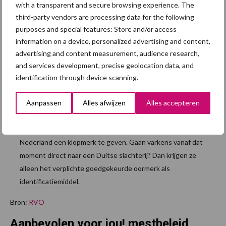
with a transparent and secure browsing experience. The
In 2024 geldt de Rapportageverplichting Werkgebonden
third-party vendors are processing data for the following
Personenmobiliteit voor alle ondernemingen met meer dan
purposes and special features: Store and/or access
100 werknemers. Dit geldt ook voor de agrarische sector.
information on a device, personalized advertising and content,
advertising and content measurement, audience research,
Bent u producent van een innovatief stalsysteem? Of wilt u
and services development, precise geolocation data, and
als veehouder zo’n stalsysteem gebruiken? Dit regelt u niet
identification through device scanning.
meer allemaal bij RVO, maar ook bij het Omgevingsloket.
U kunt nog wel bij RVO terecht voor het aanvragen van een
Aanpassen
Alles afwijzen
Alles accepteren
advies.
Vanaf 1 januari 2024 is het definitief verboden om varkens in
Nederland een klopmerk te geven. Gaan varkens vanaf dat
moment direct naar een Duitse slachterij? Dan krijgen ze
alleen het verplichte goedgekeurde oormerk als
identificatiemiddel.
Bron:
RVO
Aanbevolen voor jou! mestbeleid