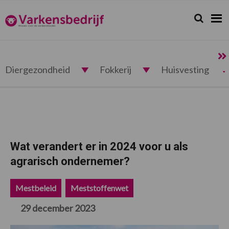
Spring
Door
Spring
Spring
naar
naar
naar
naar
Zoeken...
Zoek
Varkensbedrijf.nl
de
de
de
de
hoofdnavigatie
hoofd
eerste
voettekst
inhoud
sidebar
Diergezondheid
Fokkerij
Huisvesting
Wat verandert er in 2024 voor u als
agrarisch ondernemer?
Mestbeleid
Meststoffenwet
29 december 2023