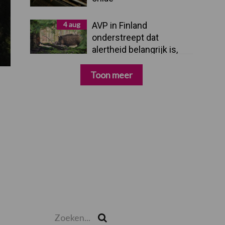
4 aug
AVP in Finland
onderstreept dat
alertheid belangrijk is,
zeker nu
Toon meer
Zoeken...
Zoek