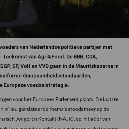
oeders van Nederlandse politieke partijen met
at: Toekomst van Agri&Food. De BBB, CDA,
SGP, SP, Volt en VVD gaan in de Mauritskazerne in
ls uniforme duurzaamheidsstandaarden,
le Europese voedselstrategie.
zingen voor het Europees Parlement plaats. De laatste
en milieu gerelateerde thema’s steeds meer op de
risch Jongeren Kontakt (NAJK), op initiatief van
rek te gaan met de politieke partijen over de toekomst