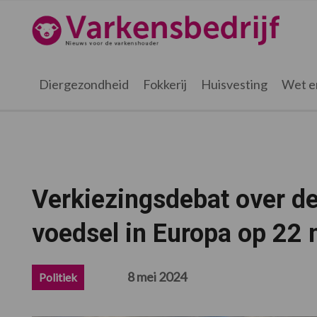
Spring
Door
Spring
Spring
naar
naar
naar
naar
Varkensbedrijf.nl
de
de
de
de
hoofdnavigatie
hoofd
eerste
voettekst
inhoud
sidebar
Diergezondheid
Fokkerij
Huisvesting
Wet e
Verkiezingsdebat over d
voedsel in Europa op 22
8 mei 2024
Politiek