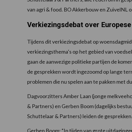
van agri & food. BO Akkerbouw en ZuivelNL on
Verkiezingsdebat over Europese
Tijdens dit verkiezingsdebat op woensdagmi
verkiezingsthema’s op het gebied van voedse
gaan de aanwezige politieke partijen de komend
de gesprekken wordt ingezoomd op lange ter
problemen die nu spelen aan te pakken met du
Dagvoorzitters Amber Laan (jonge melkveeho
& Partners) en Gerben Boom (dagelijks bestu
Schuttelaar & Partners) leiden de gesprekken
Gerben Boom: “In tijden van grote uitdagingen