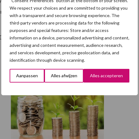
vindt u op
www.eudebatagrifood.nl
. Wilt u live
“Consent Preferences” button at the bottom of your screen.
We respect your choices and are committed to providing you
an vóór 14 mei 2024 aan via de aanmeldbutton op de
with a transparent and secure browsing experience. The
third-party vendors are processing data for the following
purposes and special features: Store and/or access
De link hiervoor vindt u t.z.t. op de website.
information on a device, personalized advertising and content,
advertising and content measurement, audience research,
and services development, precise geolocation data, and
identification through device scanning.
Aanpassen
Alles afwijzen
Alles accepteren