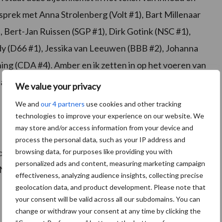
sprek met Anna Strolenberg (Volt #1), Bart Millenaar
 Bert-Jan Ruissen (SGP #1), Dirk Gotink (NSC #1),
y (D66 #1), Jessika van Leeuwen (BBB #2), Johanna
ng (CDA #4). Amber en ik zetten in op het voeren van
standpunten zichtbaar worden, maar we ook op zoek
We value your privacy
We and
our 4 partners
use cookies and other tracking
technologies to improve your experience on our website. We
may store and/or access information from your device and
process the personal data, such as your IP address and
browsing data, for purposes like providing you with
d is een initiatief van Schuttelaar & Partners en
personalized ads and content, measuring marketing campaign
lNL ondersteund.
effectiveness, analyzing audience insights, collecting precise
geolocation data, and product development. Please note that
your consent will be valid across all our subdomains. You can
change or withdraw your consent at any time by clicking the