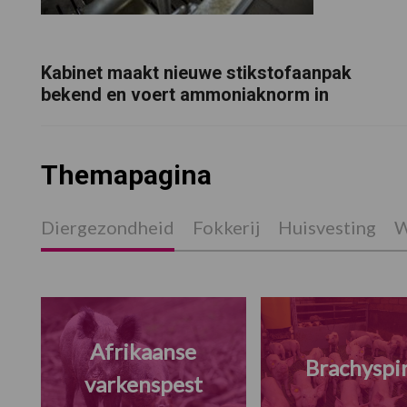
Kabinet maakt nieuwe stikstofaanpak
bekend en voert ammoniaknorm in
Themapagina
Diergezondheid
Fokkerij
Huisvesting
W
Afrikaanse
Brachyspi
varkenspest