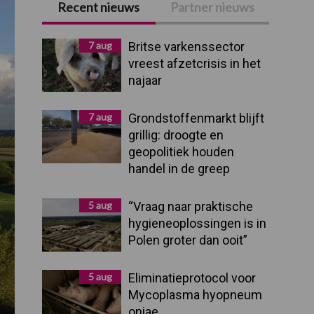
Recent nieuws
Partner nieuws
Primaire
Sidebar
7 aug
Britse varkenssector
vreest afzetcrisis in het
najaar
7 aug
Grondstoffenmarkt blijft
grillig: droogte en
geopolitiek houden
handel in de greep
5 aug
“Vraag naar praktische
hygieneoplossingen is in
Polen groter dan ooit”
5 aug
Eliminatieprotocol voor
Mycoplasma hyopneum
oniae