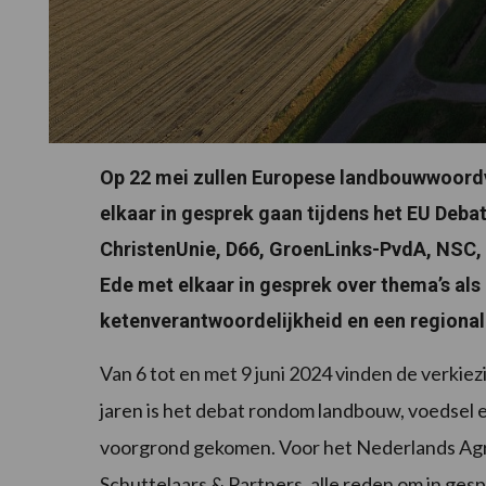
Op 22 mei zullen Europese landbouwwoordv
elkaar in gesprek gaan tijdens het EU Deb
ChristenUnie, D66, GroenLinks-PvdA, NSC, 
Ede met elkaar in gesprek over thema’s a
ketenverantwoordelijkheid en een regiona
Van 6 tot en met 9 juni 2024 vinden de verkie
jaren is het debat rondom landbouw, voedsel 
voorgrond gekomen. Voor het Nederlands Agra
Schuttelaars & Partners, alle reden om in gesp