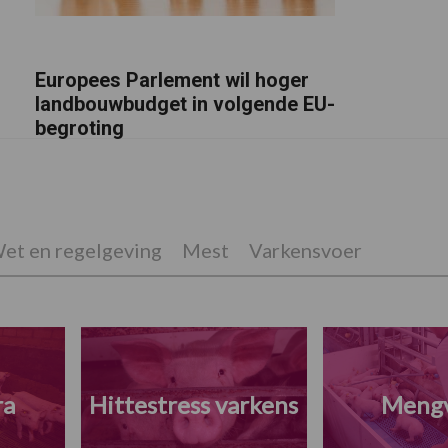
Europees Parlement wil hoger
landbouwbudget in volgende EU-
begroting
et en regelgeving
Mest
Varkensvoer
ra
Hittestress varkens
Meng