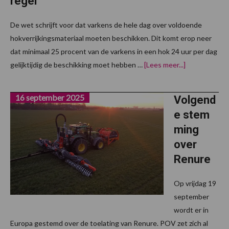
regel
De wet schrijft voor dat varkens de hele dag over voldoende
hokverrijkingsmateriaal moeten beschikken. Dit komt erop neer
dat minimaal 25 procent van de varkens in een hok 24 uur per dag
overHoeveel
gelijktijdig de beschikking moet hebben …
[Lees meer...]
hokverrijking
is
genoeg?
16 september 2025
Zo
Volgend
werkt
e stem
de
25
ming
procent-
regel
over
Renure
Op vrijdag 19
september
wordt er in
Europa gestemd over de toelating van Renure. POV zet zich al