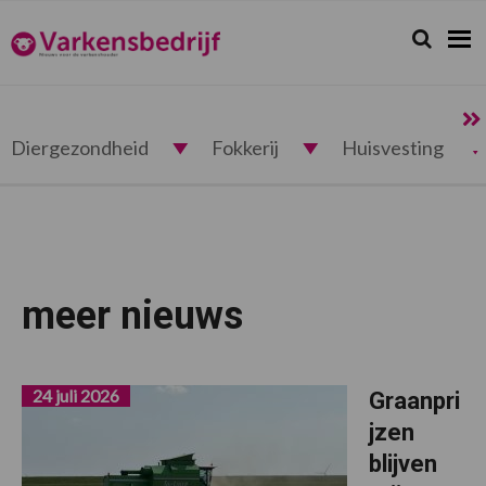
Spring
Door
Spring
Spring
naar
naar
naar
naar
Zoeken...
Zoek
Varkensbedrijf.nl
de
de
de
de
hoofdnavigatie
hoofd
eerste
voettekst
inhoud
sidebar
Diergezondheid
Fokkerij
Huisvesting
meer nieuws
24 juli 2026
Graanpri
jzen
blijven