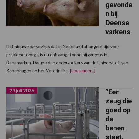
gevonde
n bij
Deense
varkens
Het nieuwe parvovirus dat in Nederland al langere tijd voor
problemen zorgt, is nu ook aangetoond bij varkens in
Denemarken. Dat melden onderzoekers van de Universiteit van
overNieuwe parvo-
Kopenhagen en het Veterinair …
[Lees meer...]
variant
ook
gevonden
23 juli 2026
bij
“Een
Deense
zeug die
varkens
goed op
de
benen
staat,