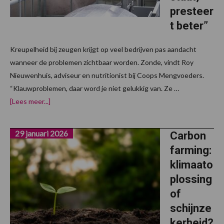
presteer
t beter”
Kreupelheid bij zeugen krijgt op veel bedrijven pas aandacht
wanneer de problemen zichtbaar worden. Zonde, vindt Roy
Nieuwenhuis, adviseur en nutritionist bij Coops Mengvoeders.
“Klauwproblemen, daar word je niet gelukkig van. Ze …
over“Een
[Lees meer...]
zeug
die
goed
29 januari 2026
op
Carbon
de
farming:
benen
staat,
klimaato
presteert
beter”
plossing
of
schijnze
kerheid?