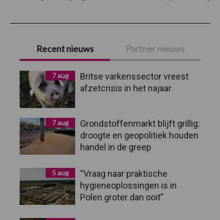
voo
du
inv
in
Primaire
de
la
Recent nieuws
Partner nieuws
Ove
Sidebar
7 aug
Britse varkenssector vreest
afzetcrisis in het najaar
7 aug
Grondstoffenmarkt blijft grillig:
droogte en geopolitiek houden
handel in de greep
5 aug
“Vraag naar praktische
hygieneoplossingen is in
Polen groter dan ooit”