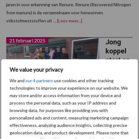
jaren in voor erkenning van Renure. Renure (Recovered Nitrogen
from manure) is de verzamelnaam voor herwonnen
overVolgende stemming
stikstofmeststoffen uit …
[Lees meer...]
over
Renure
21 februari 2025
Jong
koppel
start op
met
We value your privacy
varkens
We and
our 4 partners
use cookies and other tracking
bedrijf in
technologies to improve your experience on our website. We
Kersbee
may store and/or access information from your device and
process the personal data, such as your IP address and
k
browsing data, for purposes like providing you with
personalized ads and content, measuring marketing campaign
We zakken ditmaal even af naar het landelijke Kersbeek in het
effectiveness, analyzing audience insights, collecting precise
Vlaamse Hageland, want daar heeft een jong koppel als eigenaars
geolocation data, and product development. Please note that
van een pluimveebedrijf in Tielt-Winge ook een varkensbedrijf