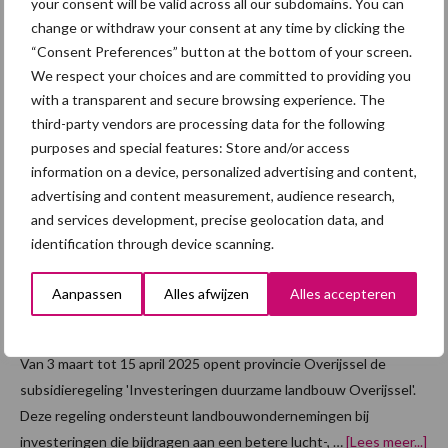
your consent will be valid across all our subdomains. You can
overJong
aangekocht. Het betreft het varkensbedrijf …
[Lees meer...]
change or withdraw your consent at any time by clicking the
koppel
start
“Consent Preferences” button at the bottom of your screen.
op
We respect your choices and are committed to providing you
5 februari 2025
met
Subsidie
varkensbe
with a transparent and secure browsing experience. The
voor
in
third-party vendors are processing data for the following
Kersbeek
duurzam
purposes and special features: Store and/or access
e
information on a device, personalized advertising and content,
advertising and content measurement, audience research,
investeri
and services development, precise geolocation data, and
ngen in
identification through device scanning.
de
landbou
Aanpassen
Alles afwijzen
Alles accepteren
w Overijssel
Van 3 maart tot 15 april 2025 opent provincie Overijssel de
subsidieregeling 'Investeringen duurzame landbouw Overijssel'.
Deze regeling ondersteunt landbouwondernemingen bij
ove
investeringen die bijdragen aan een betere lucht-, …
[Lees meer...]