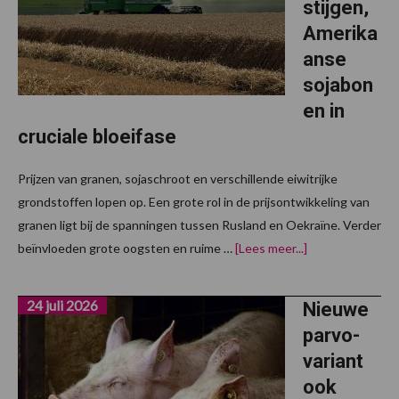
stijgen,
Amerika
anse
sojabon
en in
cruciale bloeifase
Prijzen van granen, sojaschroot en verschillende eiwitrijke
grondstoffen lopen op. Een grote rol in de prijsontwikkeling van
granen ligt bij de spanningen tussen Rusland en Oekraïne. Verder
overGraanprijze
beïnvloeden grote oogsten en ruime …
[Lees meer...]
blijven
stijgen,
Amerikaanse
24 juli 2026
sojabonen
Nieuwe
in
parvo-
cruciale
bloeifase
variant
ook