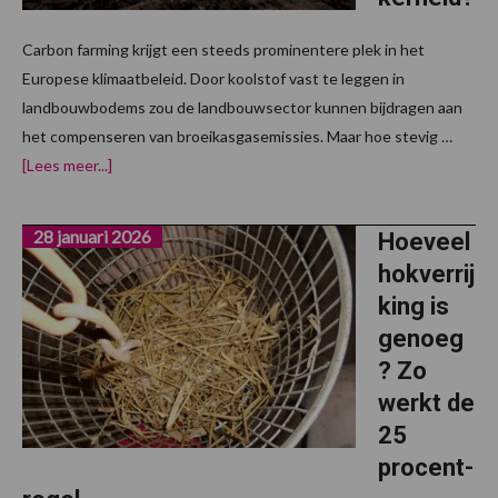
Carbon farming krijgt een steeds prominentere plek in het
Europese klimaatbeleid. Door koolstof vast te leggen in
landbouwbodems zou de landbouwsector kunnen bijdragen aan
het compenseren van broeikasgasemissies. Maar hoe stevig …
overCarbon
[Lees meer...]
farming:
klimaatoplossing
of
28 januari 2026
schijnzekerheid?
Hoeveel
hokverrij
king is
genoeg
? Zo
werkt de
25
procent-