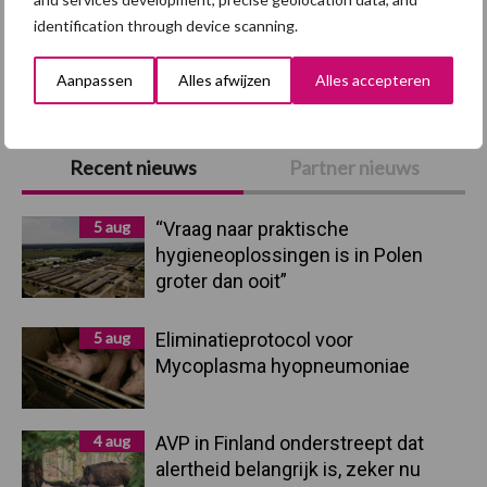
identification through device scanning.
Toon meer
Aanpassen
Alles afwijzen
Alles accepteren
Primaire
Recent nieuws
Partner nieuws
Sidebar
5 aug
“Vraag naar praktische
hygieneoplossingen is in Polen
groter dan ooit”
5 aug
Eliminatieprotocol voor
Mycoplasma hyopneumoniae
4 aug
AVP in Finland onderstreept dat
alertheid belangrijk is, zeker nu