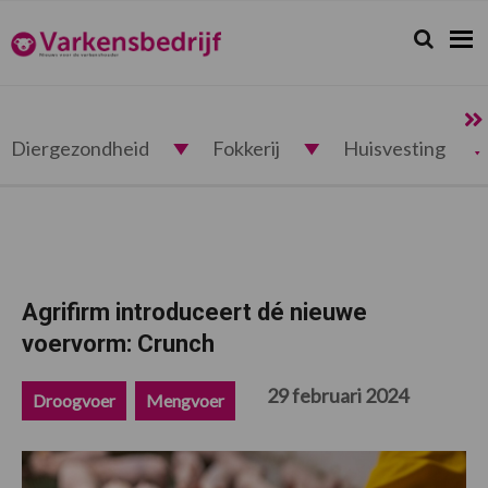
Spring
Door
Spring
Spring
naar
naar
naar
naar
Zoeken...
Zoek
Varkensbedrijf.nl
de
de
de
de
hoofdnavigatie
hoofd
eerste
voettekst
inhoud
sidebar
Diergezondheid
Fokkerij
Huisvesting
Agrifirm introduceert dé nieuwe
voervorm: Crunch
29 februari 2024
Droogvoer
Mengvoer