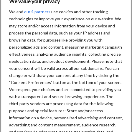
We value your privacy
We and
our 4 partners
use cookies and other tracking
Beste voederconversie niet
technologies to improve your experience on our website. We
noodzakelijk meest
may store and/or access information from your device and
duurzaam
process the personal data, such as your IP address and
browsing data, for purposes like providing you with
personalized ads and content, measuring marketing campaign
effectiveness, analyzing audience insights, collecting precise
Themapagina
geolocation data, and product development. Please note that
your consent will be valid across all our subdomains. You can
change or withdraw your consent at any time by clicking the
Diergezondheid
Fokkerij
Huisvesting
Wet
“Consent Preferences” button at the bottom of your screen.
We respect your choices and are committed to providing you
with a transparent and secure browsing experience. The
third-party vendors are processing data for the following
purposes and special features: Store and/or access
Bietenpulp
Biggenmelk
information on a device, personalized advertising and content,
advertising and content measurement, audience research,
and services development, precise geolocation data, and