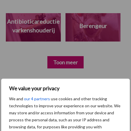
Antibioticareductie
Berengeur
varkenshouderij
Toon meer
Primaire
We value your privacy
Recent nieuws
Partner nieuws
Sidebar
We and
our 4 partners
use cookies and other tracking
technologies to improve your experience on our website. We
7 aug
Britse varkenssector vreest
may store and/or access information from your device and
afzetcrisis in het najaar
process the personal data, such as your IP address and
browsing data, for purposes like providing you with