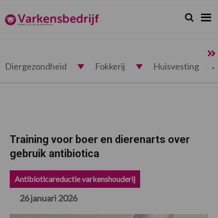
Spring
Door
Spring
Spring
naar
naar
naar
naar
Zoeken...
Zoek
Varkensbedrijf.nl
de
de
de
de
hoofdnavigatie
hoofd
eerste
voettekst
inhoud
sidebar
Diergezondheid
Fokkerij
Huisvesting
Training voor boer en dierenarts over
gebruik antibiotica
Antibioticareductie varkenshouderij
26 januari 2026