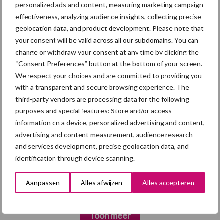
personalized ads and content, measuring marketing campaign
7 aug
Grondstoffenmarkt blijft grillig:
effectiveness, analyzing audience insights, collecting precise
droogte en geopolitiek houden
geolocation data, and product development. Please note that
handel in de greep
your consent will be valid across all our subdomains. You can
change or withdraw your consent at any time by clicking the
5 aug
“Vraag naar praktische
“Consent Preferences” button at the bottom of your screen.
hygieneoplossingen is in Polen
We respect your choices and are committed to providing you
groter dan ooit”
with a transparent and secure browsing experience. The
third-party vendors are processing data for the following
5 aug
Eliminatieprotocol voor
purposes and special features: Store and/or access
Mycoplasma hyopneumoniae
information on a device, personalized advertising and content,
advertising and content measurement, audience research,
and services development, precise geolocation data, and
4 aug
AVP in Finland onderstreept dat
identification through device scanning.
alertheid belangrijk is, zeker nu
Aanpassen
Alles afwijzen
Alles accepteren
Toon meer