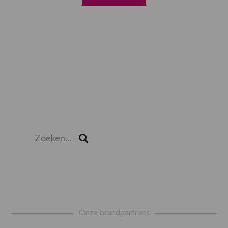
Zoeken...
Zoek
Footer
Onze brandpartners