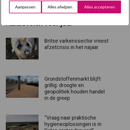
Aanpassen
Alles afwijzen
Alles accepteren
Bron: Pic NL en Next Genetix
Aanbevolen voor jou!
Britse varkenssector vreest
afzetcrisis in het najaar
Grondstoffenmarkt blijft
grillig: droogte en
geopolitiek houden handel
in de greep
“Vraag naar praktische
hygieneoplossingen is in