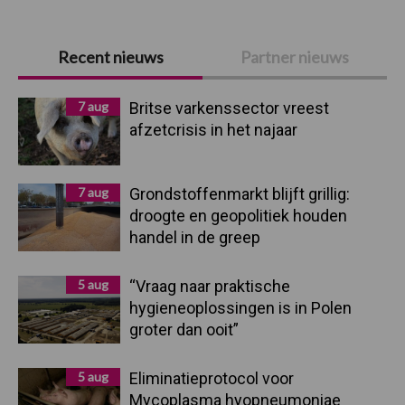
Primaire
Recent nieuws
Partner nieuws
Sidebar
7 aug
Britse varkenssector vreest
afzetcrisis in het najaar
7 aug
Grondstoffenmarkt blijft grillig:
droogte en geopolitiek houden
handel in de greep
5 aug
“Vraag naar praktische
hygieneoplossingen is in Polen
groter dan ooit”
5 aug
Eliminatieprotocol voor
Mycoplasma hyopneumoniae