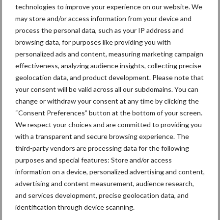
gevestigd in Diessen. PIC Europa is onderdeel van Genus PIC, de
technologies to improve your experience on our website. We
grootste varkensfokkerijorganisatie ter wereld. Onze visie, missie
may store and/or access information from your device and
en ambitie kunnen we kort samenvatten: het gaat om het
process the personal data, such as your IP address and
eindresultaat. Bij PIC noemen we dat Total €conomy. Wij bieden
browsing data, for purposes like providing you with
personalized ads and content, measuring marketing campaign
varkenshouders een significant beter eindresultaat door onze
effectiveness, analyzing audience insights, collecting precise
focus op hoge gezondheid, lage kosten (vitaliteit en efficiënte
geolocation data, and product development. Please note that
groei) en hoge opbrengsten (minder uitval en betere
your consent will be valid across all our subdomains. You can
karkaskwaliteit).
change or withdraw your consent at any time by clicking the
“Consent Preferences” button at the bottom of your screen.
Next Genetix
We respect your choices and are committed to providing you
with a transparent and secure browsing experience. The
Next Genetix heeft via PIC toegang tot de beste
third-party vendors are processing data for the following
zeugengenetica die er in de wereld beschikbaar is en is gevestigd
purposes and special features: Store and/or access
in Wehl. Met de juiste kennis en persoonlijke begeleiding helpt
information on a device, personalized advertising and content,
Next Genetix varkenshouders om het maximale uit hun genetica
advertising and content measurement, audience research,
te halen. Varkenshouders krijgen naast de meest
and services development, precise geolocation data, and
vooruitstrevende genetica praktische begeleiding in fokkerij,
identification through device scanning.
diergezondheid, management en voeding.