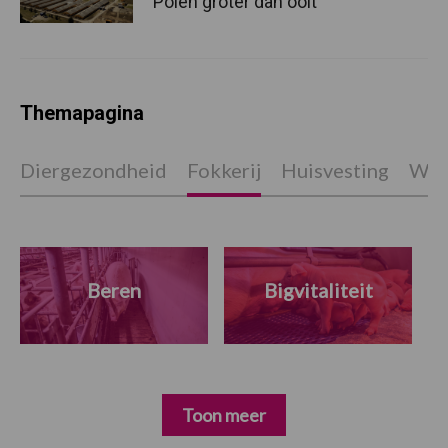
Polen groter dan ooit”
Themapagina
Diergezondheid
Fokkerij
Huisvesting
Wet
Beren
Bigvitaliteit
Toon meer