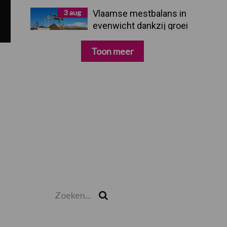
3 aug
Vlaamse mestbalans in
evenwicht dankzij groei
van
verwerkingscapaciteit
Toon meer
Zoeken...
Zoek