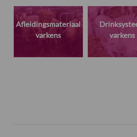
Afleidingsmateriaal
Drinksyst
varkens
varkens
Footer