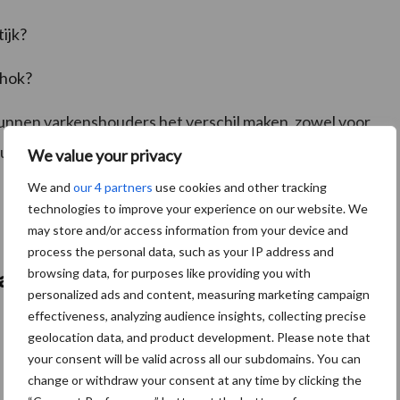
ijk?
 hok?
unnen varkenshouders het verschil maken, zowel voor
rukt Hoofs.
We value your privacy
We and
our 4 partners
use cookies and other tracking
technologies to improve your experience on our website. We
may store and/or access information from your device and
process the personal data, such as your IP address and
browsing data, for purposes like providing you with
varkens
personalized ads and content, measuring marketing campaign
effectiveness, analyzing audience insights, collecting precise
geolocation data, and product development. Please note that
your consent will be valid across all our subdomains. You can
change or withdraw your consent at any time by clicking the