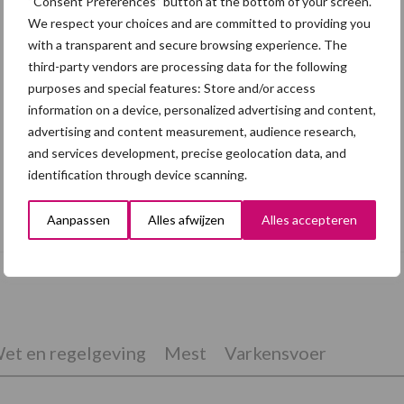
“Consent Preferences” button at the bottom of your screen.
We respect your choices and are committed to providing you
with a transparent and secure browsing experience. The
third-party vendors are processing data for the following
purposes and special features: Store and/or access
information on a device, personalized advertising and content,
advertising and content measurement, audience research,
and services development, precise geolocation data, and
identification through device scanning.
Een kijkje in de keuken bij Dopharma
Aanpassen
Alles afwijzen
Alles accepteren
et en regelgeving
Mest
Varkensvoer