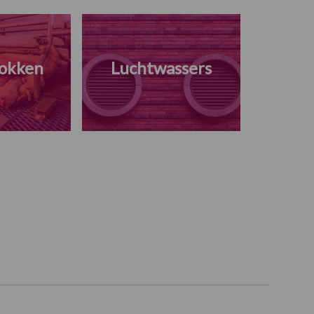
okken
Luchtwassers