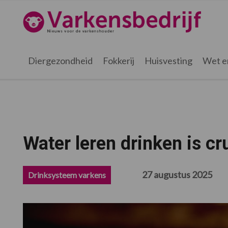
Spring
Door
Spring
Spring
naar
naar
naar
naar
Varkensbedrijf.nl
de
de
de
de
hoofdnavigatie
hoofd
eerste
voettekst
inhoud
sidebar
Diergezondheid
Fokkerij
Huisvesting
Wet e
Water leren drinken is cr
27 augustus 2025
Drinksysteem varkens