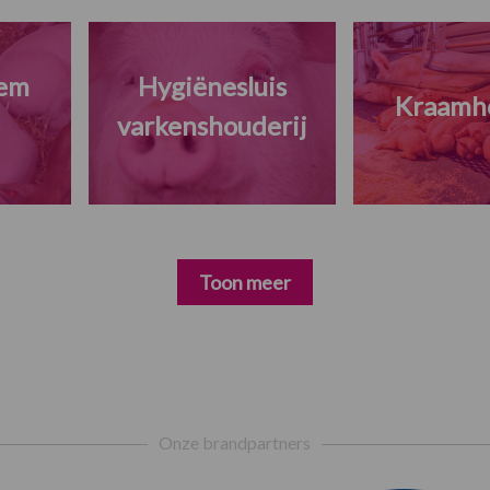
eem
Hygiënesluis
Kraamh
varkenshouderij
Toon meer
Onze brandpartners