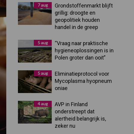
Sidebar
7 aug
Grondstoffenmarkt blijft
grillig: droogte en
geopolitiek houden
handel in de greep
5 aug
“Vraag naar praktische
hygieneoplossingen is in
Polen groter dan ooit”
5 aug
Eliminatieprotocol voor
Mycoplasma hyopneum
oniae
4 aug
AVP in Finland
onderstreept dat
alertheid belangrijk is,
zeker nu