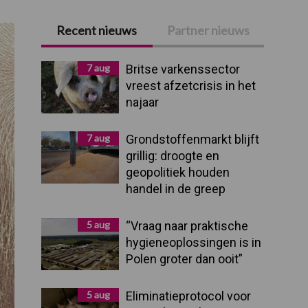
Recent nieuws
Partner nieuws
Primaire
Sidebar
7 aug
Britse varkenssector
vreest afzetcrisis in het
najaar
7 aug
Grondstoffenmarkt blijft
grillig: droogte en
geopolitiek houden
handel in de greep
5 aug
“Vraag naar praktische
hygieneoplossingen is in
Polen groter dan ooit”
5 aug
Eliminatieprotocol voor