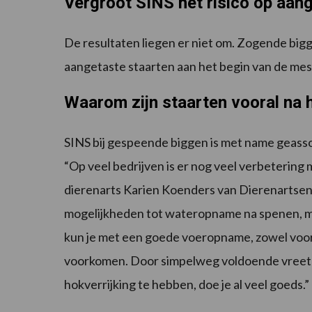
Vergroot SINS het risico op aang
De resultaten liegen er niet om. Zogende big
aangetaste staarten aan het begin van de mestp
Waarom zijn staarten vooral na 
SINS bij gespeende biggen is met name geassoc
“Op veel bedrijven is er nog veel verbetering mo
dierenarts Karien Koenders van Dierenartsenp
mogelijkheden tot wateropname na spenen, ma
kun je met een goede voeropname, zowel voor 
voorkomen. Door simpelweg voldoende vreet-
hokverrijking te hebben, doe je al veel goeds.”