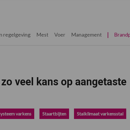
n regelgeving
Mest
Voer
Management
Brandp
zo veel kans op aangetaste
systeem varkens
Staartbijten
Stalklimaat varkensstal