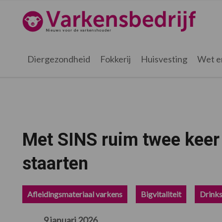
Spring
Door
Spring
Spring
naar
naar
naar
naar
Varkensbedrijf.nl
de
de
de
de
hoofdnavigatie
hoofd
eerste
voettekst
inhoud
sidebar
Diergezondheid
Fokkerij
Huisvesting
Wet e
Met SINS ruim twee keer 
staarten
Afleidingsmateriaal varkens
Bigvitaliteit
Drink
9 januari 2026