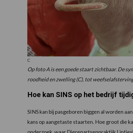
C
Op foto A is een goede staart zichtbaar. De s
roodheid en zwelling (C), tot weefselafsterving
Hoe kan SINS op het bedrijf tij
SINS kan bij pasgeboren biggen al worden aang
kans op aangetaste staarten. Hoe groot die kan
onderzoek, waar Dierenartsenpraktijk Lintjesh