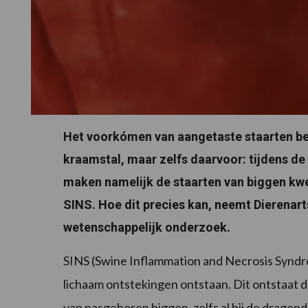
Het voorkómen van aangetaste staarten begi
kraamstal, maar zelfs daarvoor: tijdens de
maken namelijk de staarten van biggen kwet
SINS. Hoe dit precies kan, neemt Dierenart
wetenschappelijk onderzoek.
SINS (Swine Inflammation and Necrosis Syndro
lichaam ontstekingen ontstaan. Dit ontstaat do
van pasgeboren biggen, zelfs al bij de drage