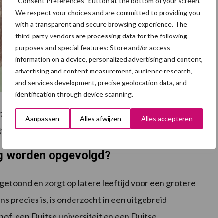
“Consent Preferences” button at the bottom of your screen.
We respect your choices and are committed to providing you
with a transparent and secure browsing experience. The
third-party vendors are processing data for the following
purposes and special features: Store and/or access
information on a device, personalized advertising and content,
advertising and content measurement, audience research,
and services development, precise geolocation data, and
identification through device scanning.
D
ymptomen van SINS kunnen variëren van haarverlies (B),
Aanpassen
Alles afwijzen
Alles accepteren
 (D).
dig worden opgevolgd?
etoond en zorgt op latere leeftijd voor een grotere
s precies is, is onderzocht in een uitgebreid
of, een Duitse universiteit en een Duitse