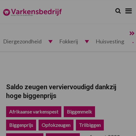
Spring
Door
Spring
Spring
naar
naar
naar
naar
Zoeken...
Zoek
Varkensbedrijf.nl
de
de
de
de
hoofdnavigatie
hoofd
eerste
voettekst
inhoud
sidebar
Diergezondheid
Fokkerij
Huisvesting
Saldo zeugen verviervoudigd dankzij
hoge biggenprijs
Afrikaanse varkenspest
Biggenmelk
Biggenprijs
Opfokzeugen
Trilbiggen