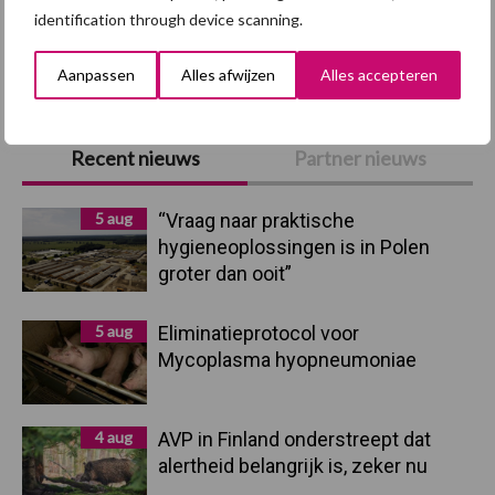
identification through device scanning.
Toon meer
Aanpassen
Alles afwijzen
Alles accepteren
Primaire
Recent nieuws
Partner nieuws
Sidebar
5 aug
“Vraag naar praktische
hygieneoplossingen is in Polen
groter dan ooit”
5 aug
Eliminatieprotocol voor
Mycoplasma hyopneumoniae
4 aug
AVP in Finland onderstreept dat
alertheid belangrijk is, zeker nu