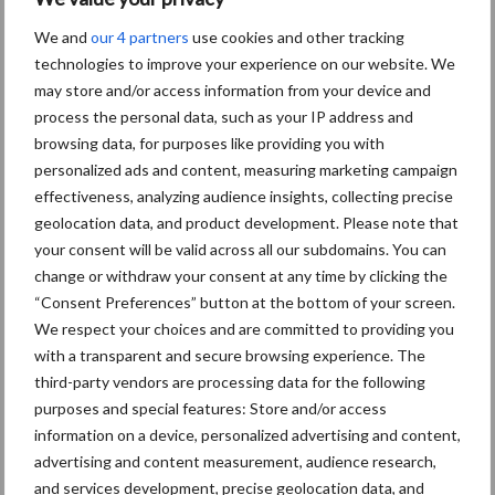
We and
our 4 partners
use cookies and other tracking
AVP in Finland onderstreept
technologies to improve your experience on our website. We
dat alertheid belangrijk is,
zeker nu
may store and/or access information from your device and
process the personal data, such as your IP address and
browsing data, for purposes like providing you with
personalized ads and content, measuring marketing campaign
effectiveness, analyzing audience insights, collecting precise
Themapagina
geolocation data, and product development. Please note that
your consent will be valid across all our subdomains. You can
Diergezondheid
Fokkerij
Huisvesting
Wet
change or withdraw your consent at any time by clicking the
“Consent Preferences” button at the bottom of your screen.
We respect your choices and are committed to providing you
with a transparent and secure browsing experience. The
third-party vendors are processing data for the following
Afrikaanse
Brachyspira
purposes and special features: Store and/or access
varkenspest
information on a device, personalized advertising and content,
advertising and content measurement, audience research,
and services development, precise geolocation data, and