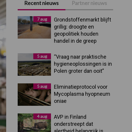
Recent nieuws
Partner nieuws
Primaire
Sidebar
7 aug
Grondstoffenmarkt blijft
grillig: droogte en
geopolitiek houden
handel in de greep
5 aug
“Vraag naar praktische
hygieneoplossingen is in
Polen groter dan ooit”
5 aug
Eliminatieprotocol voor
Mycoplasma hyopneum
oniae
4 aug
AVP in Finland
onderstreept dat
alertheid belangrijk is,