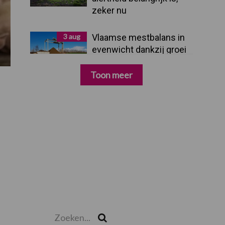
zeker nu
3 aug
Vlaamse mestbalans in
evenwicht dankzij groei
van
verwerkingscapaciteit
Toon meer
Zoeken...
Zoek