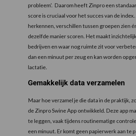
probleem’. Daarom heeft Zinpro een standaa
score is cruciaal voor het succes van de inde
herkennen, verschillen tussen groepen zien én
dezelfde manier scoren. Het maakt inzichteli
bedrijven en waar nog ruimte zit voor verbete
dan een minuut per zeug en kan worden opgen
lactatie.
Gemakkelijk data verzamelen
Maar hoe verzamel je die data in de praktijk, 
de Zinpro Swine App ontwikkeld. Deze app maak
te leggen, vaak tijdens routinematige control
een minuut. Er komt geen papierwerk aan te p