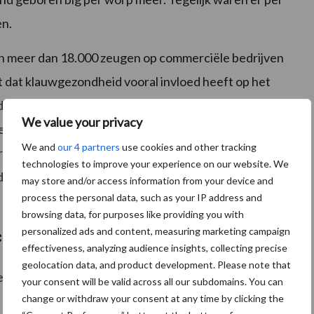
en.
an meer dan 18.000 zeugen op commerciële bedrijven
nt dat klauwgezondheid vooral invloed heeft op het
n de biggen. Met name aandoeningen
We value your privacy
 samen te hangen met een hoger percentage doodgeboren
We and
our 4 partners
use cookies and other tracking
 één big per worp. Op bedrijfsniveau is dat een enorm
technologies to improve your experience on our website. We
 dat deze zeugen vaak ook eerder uitvallen, waardoor
may store and/or access information from your device and
process the personal data, such as your IP address and
browsing data, for purposes like providing you with
personalized ads and content, measuring marketing campaign
chtbaarheid beïnvloeden
effectiveness, analyzing audience insights, collecting precise
geolocation data, and product development. Please note that
vruchtbaarheid is, is dus duidelijk. Maar de echte
your consent will be valid across all our subdomains. You can
change or withdraw your consent at any time by clicking the