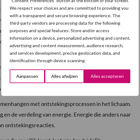
“Consent Preferences” button at the bottom of your screen.
We respect your choices and are committed to providing you
 als de klauwproblemen aan de buitenkant nog niet
with a transparent and secure browsing experience. The
groter dan we op het eerste gezicht denken. Pijn leidt
third-party vendors are processing data for the following
ormonale processen die cruciaal zijn voor
purposes and special features: Store and/or access
information on a device, personalized advertising and content,
ing: het zijn allemaal processen die gevoelig zijn
advertising and content measurement, audience research,
and services development, precise geolocation data, and
identification through device scanning.
zeugen minder actief zijn. Ze staan minder vaak op en
Aanpassen
Alles afwijzen
Alles accepteren
een slechtere lichaamsconditie, zeker tijdens de
lend voor hoe een zeug de volgende cyclus ingaat.
amenhangen met ontstekingsprocessen in het lichaam.
 en de verdeling van energie. Energie die anders naar
an ontstekingsreacties.