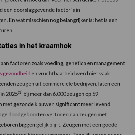
 een doorslaggevende factor is in
n. En wat misschien nog belangrijker is: het is een
sturen.
taties in het kraamhok
d aan factoren zoals voeding, genetica en management
uwgezondheid
en vruchtbaarheid werd niet vaak
izenden zeugen uit commerciële bedrijven, laten een
(1)
 in 2025
bij meer dan 6.000 zeugen op 59
en met gezonde klauwen significant meer levend
tage doodgeboorten vertonen dan zeugen met
 geboren biggen gelijk blijft. Zeugen met een goede
d geboren big per worp meer. Tegelijk waren er per