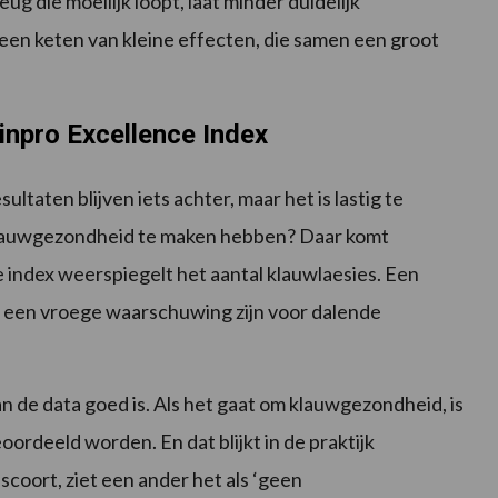
ug die moeilijk loopt, laat minder duidelijk
o een keten van kleine effecten, die samen een groot
Zinpro Excellence Index
taten blijven iets achter, maar het is lastig te
 klauwgezondheid te maken hebben? Daar komt
 index weerspiegelt het aantal klauwlaesies. Een
 een vroege waarschuwing zijn voor dalende
an de data goed is. Als het gaat om klauwgezondheid, is
ordeeld worden. En dat blijkt in de praktijk
’ scoort, ziet een ander het als ‘geen