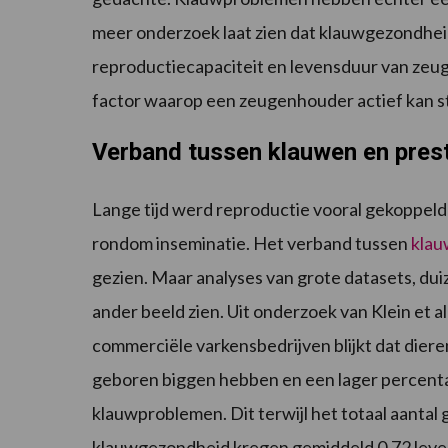
meer onderzoek laat zien dat klauwgezondheid
reproductiecapaciteit en levensduur van zeuge
factor waarop een zeugenhouder actief kan 
Verband tussen klauwen en pres
Lange tijd werd reproductie vooral gekoppel
rondom inseminatie. Het verband tussen
kla
gezien. Maar analyses van grote datasets, du
ander beeld zien. Uit onderzoek van Klein et al
commerciële varkensbedrijven blijkt dat dier
geboren biggen hebben en een lager percen
klauwproblemen. Dit terwijl het totaal aantal
klauwgezondheid kregen gemiddeld 0,72 leven