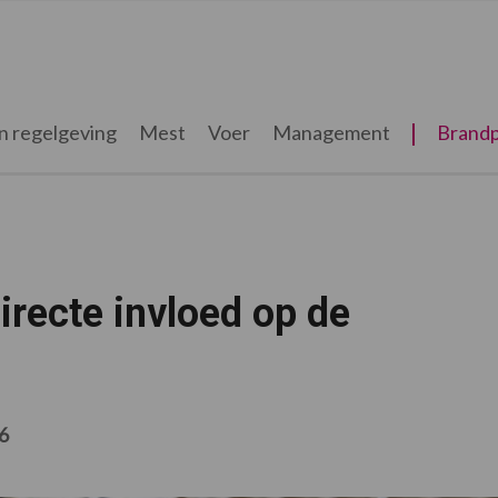
n regelgeving
Mest
Voer
Management
Brandp
recte invloed op de
6