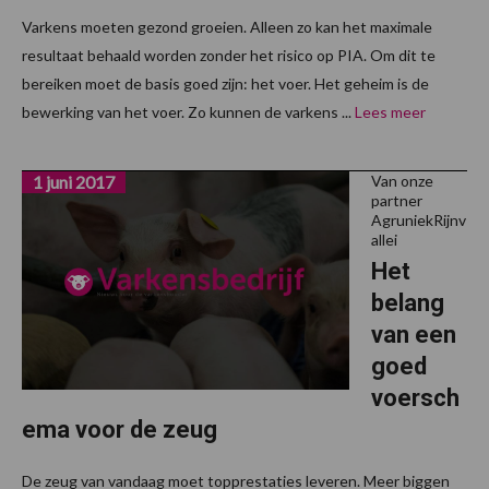
Varkens moeten gezond groeien. Alleen zo kan het maximale
resultaat behaald worden zonder het risico op PIA. Om dit te
bereiken moet de basis goed zijn: het voer. Het geheim is de
bewerking van het voer. Zo kunnen de varkens ...
Lees meer
1 juni 2017
Van onze
partner
AgruniekRijnv
allei
Het
belang
van een
goed
voersch
ema voor de zeug
De zeug van vandaag moet topprestaties leveren. Meer biggen