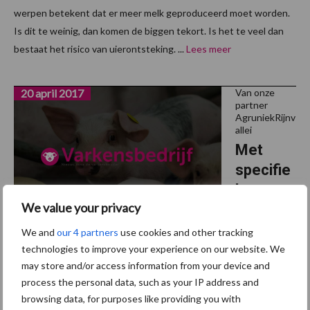
werpen betekent dat er meer melk geproduceerd moet worden.
Is dit te weinig, dan komen de biggen tekort. Is het te veel dan
bestaat het risico van uierontsteking. ...
Lees meer
20 april 2017
Van onze
partner
AgruniekRijnv
allei
Met
specifie
ke
We value your privacy
grondst
ofbewer
We and
our 4 partners
use cookies and other tracking
kingen valt veel winst te halen
technologies to improve your experience on our website. We
may store and/or access information from your device and
process the personal data, such as your IP address and
De kwaliteit en de bewerking van de grondstoffen in het voer
browsing data, for purposes like providing you with
beïnvloedt de vertering in de maag van het varken. Een goede