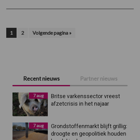
Pagina
Pagina
Ga
1
2
Volgende pagina »
naar
Primaire
Recent nieuws
Partner nieuws
Sidebar
7 aug
Britse varkenssector vreest
afzetcrisis in het najaar
7 aug
Grondstoffenmarkt blijft grillig:
droogte en geopolitiek houden