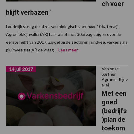
ch voer
blijft verbazen”
Landelijk steeg de afzet van biologisch voer naar 10%, terwijl
AgruniekRijnvallei (AR) haar afzet met 30% zag stijgen over de
eerste helft van 2017. Zowel bij de sectoren rundvee, varkens als
pluimvee ziet AR de vraag ...
Lees meer
14 juli 2017
Van onze
partner
AgruniekRijnv
allei
Met een
goed
(bedrijfs
)plan de
toekom