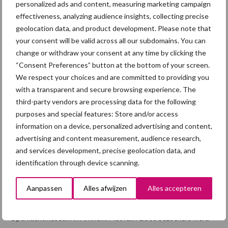
personalized ads and content, measuring marketing campaign
vertering heeft een positieve invloed op de voerefficiëntie
effectiveness, analyzing audience insights, collecting precise
(lagere voerkosten), het ...
Lees meer
geolocation data, and product development. Please note that
your consent will be valid across all our subdomains. You can
11 april 2017
Van onze
change or withdraw your consent at any time by clicking the
partner
“Consent Preferences” button at the bottom of your screen.
AgruniekRijnv
We respect your choices and are committed to providing you
allei
with a transparent and secure browsing experience. The
AR viert
third-party vendors are processing data for the following
vijfjarig
purposes and special features: Store and/or access
bestaan
information on a device, personalized advertising and content,
met
advertising and content measurement, audience research,
and services development, precise geolocation data, and
groot
identification through device scanning.
aantal leden
Aanpassen
Alles afwijzen
Alles accepteren
Op zaterdag 8 april mocht AgruniekRijnvallei een groot aantal
leden met hun gezinnen verwelkomen in het Nederlands
Openluchtmuseum in Arnhem. Met ruim 1.300 bezoekers werd