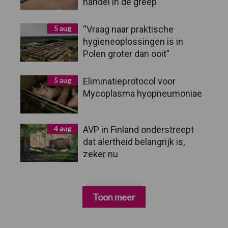
handel in de greep
5 aug
“Vraag naar praktische
hygieneoplossingen is in
Polen groter dan ooit”
5 aug
Eliminatieprotocol voor
Mycoplasma hyopneumoniae
4 aug
AVP in Finland onderstreept
dat alertheid belangrijk is,
zeker nu
Toon meer