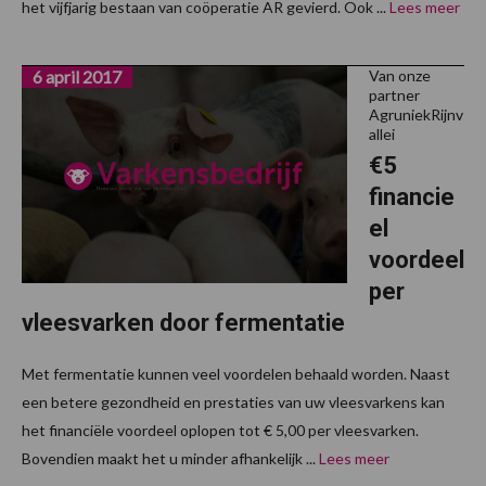
het vijfjarig bestaan van coöperatie AR gevierd. Ook ...
Lees meer
6 april 2017
Van onze
partner
AgruniekRijnv
allei
€5
financie
el
voordeel
per
vleesvarken door fermentatie
Met fermentatie kunnen veel voordelen behaald worden. Naast
een betere gezondheid en prestaties van uw vleesvarkens kan
het financiële voordeel oplopen tot € 5,00 per vleesvarken.
Bovendien maakt het u minder afhankelijk ...
Lees meer