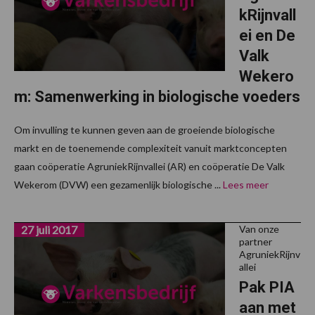
kRijnvall
ei en De
Valk
Wekero
m: Samenwerking in biologische voeders
Om invulling te kunnen geven aan de groeiende biologische
markt en de toenemende complexiteit vanuit marktconcepten
gaan coöperatie AgruniekRijnvallei (AR) en coöperatie De Valk
Wekerom (DVW) een gezamenlijk biologische ...
Lees meer
27 juli 2017
Van onze
partner
AgruniekRijnv
allei
Pak PIA
aan met