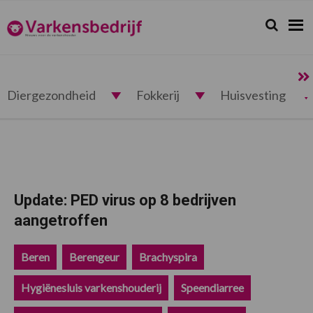
Spring
Door
Spring
Spring
naar
naar
naar
naar
Zoeken...
Zoek
Varkensbedrijf.nl
de
de
de
de
hoofdnavigatie
hoofd
eerste
voettekst
inhoud
sidebar
Diergezondheid
Fokkerij
Huisvesting
Update: PED virus op 8 bedrijven
aangetroffen
Beren
Berengeur
Brachyspira
Hygiënesluis varkenshouderij
Speendiarree