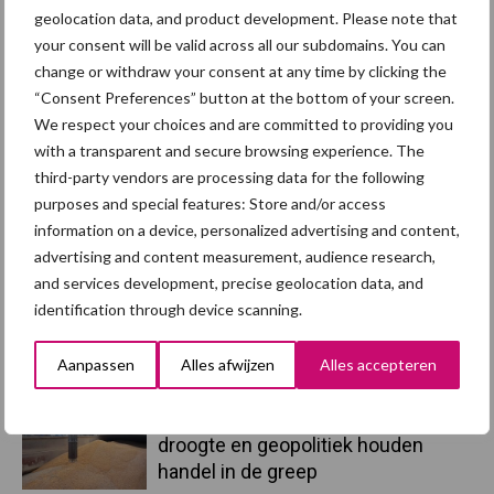
Beren
Bigvitaliteit
geolocation data, and product development. Please note that
your consent will be valid across all our subdomains. You can
change or withdraw your consent at any time by clicking the
“Consent Preferences” button at the bottom of your screen.
We respect your choices and are committed to providing you
Toon meer
with a transparent and secure browsing experience. The
third-party vendors are processing data for the following
purposes and special features: Store and/or access
information on a device, personalized advertising and content,
Primaire
Recent nieuws
Partner nieuws
advertising and content measurement, audience research,
Sidebar
and services development, precise geolocation data, and
identification through device scanning.
7 aug
Britse varkenssector vreest
afzetcrisis in het najaar
Aanpassen
Alles afwijzen
Alles accepteren
7 aug
Grondstoffenmarkt blijft grillig:
droogte en geopolitiek houden
handel in de greep