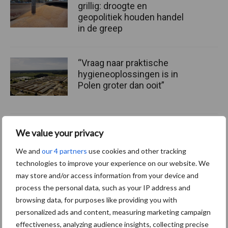
grillig: droogte en
geopolitiek houden handel
in de greep
“Vraag naar praktische
hygieneoplossingen is in
Polen groter dan ooit”
We value your privacy
Themapagina
We and
our 4 partners
use cookies and other tracking
technologies to improve your experience on our website. We
Diergezondheid
Fokkerij
Huisvesting
Wet
may store and/or access information from your device and
process the personal data, such as your IP address and
browsing data, for purposes like providing you with
personalized ads and content, measuring marketing campaign
effectiveness, analyzing audience insights, collecting precise