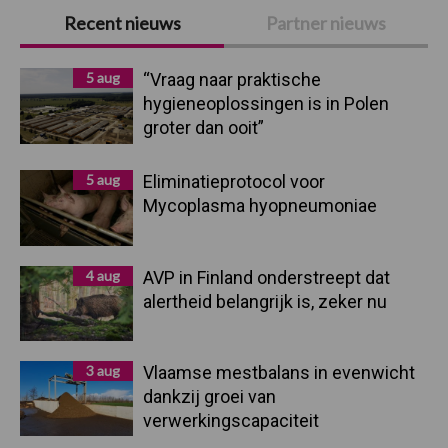
Primaire
Recent nieuws
Partner nieuws
Sidebar
5 aug
“Vraag naar praktische
hygieneoplossingen is in Polen
groter dan ooit”
5 aug
Eliminatieprotocol voor
Mycoplasma hyopneumoniae
4 aug
AVP in Finland onderstreept dat
alertheid belangrijk is, zeker nu
3 aug
Vlaamse mestbalans in evenwicht
dankzij groei van
verwerkingscapaciteit