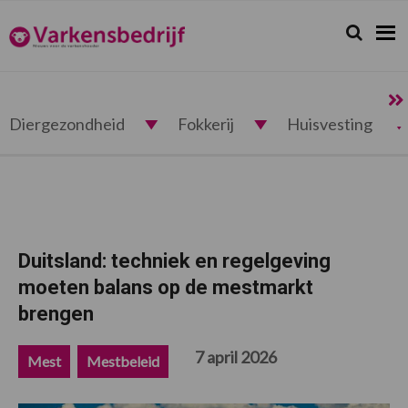
Spring
Door
Spring
Spring
naar
naar
naar
naar
Zoeken...
Zoek
Varkensbedrijf.nl
de
de
de
de
hoofdnavigatie
hoofd
eerste
voettekst
inhoud
sidebar
Diergezondheid
Fokkerij
Huisvesting
Duitsland: techniek en regelgeving
moeten balans op de mestmarkt
brengen
7 april 2026
Mest
Mestbeleid