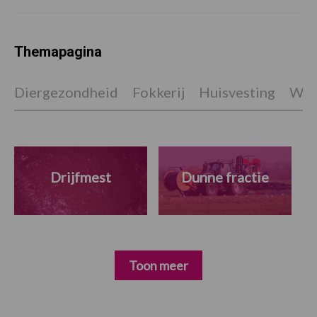
Themapagina
Diergezondheid
Fokkerij
Huisvesting
Wet
Drijfmest
Dunne fractie
Toon meer