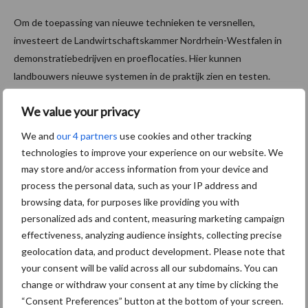
Om de toepassing van nieuwe technieken te versnellen,
investeert de Landwirtschaftskammer Nordrhein-Westfalen in
demonstratiebedrijven en proeflocaties. Hier kunnen
landbouwers nieuwe systemen in de praktijk zien en testen.
“Deze praktijkgerichte aanpak moet de acceptatie van nieuwe
We value your privacy
technieken versnellen”, aldus Wantulla.
We and
our 4 partners
use cookies and other tracking
Economie blijft bepalende factor
technologies to improve your experience on our website. We
may store and/or access information from your device and
Ondanks de technische mogelijkheden blijft de economische
process the personal data, such as your IP address and
haalbaarheid een belangrijke uitdaging. De landbouwsector staat
browsing data, for purposes like providing you with
onder druk door stijgende kosten voor energie, investeringen en
personalized ads and content, measuring marketing campaign
effectiveness, analyzing audience insights, collecting precise
regelgeving. Volgens Wantulla is het daarom essentieel dat
geolocation data, and product development. Please note that
beleid, techniek en economische realiteit in balans blijven.
your consent will be valid across all our subdomains. You can
Tekst: Gerben Hofman
change or withdraw your consent at any time by clicking the
“Consent Preferences” button at the bottom of your screen.