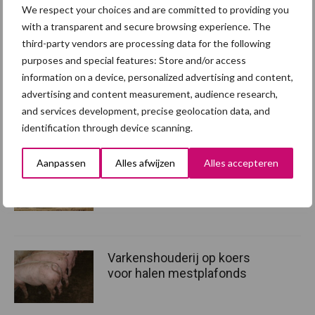
Beeld: Shutterstock
We respect your choices and are committed to providing you
with a transparent and secure browsing experience. The
Aanbevolen voor jou! mestbeleid
third-party vendors are processing data for the following
purposes and special features: Store and/or access
EU-meststoffenplan pleit
information on a device, personalized advertising and content,
voor betere benutting van
advertising and content measurement, audience research,
dierlijke mest
and services development, precise geolocation data, and
identification through device scanning.
Aanpassen
Alles afwijzen
Alles accepteren
Zweden: mestprobleem
vooral fosfaatuitdaging
Varkenshouderij op koers
voor halen mestplafonds