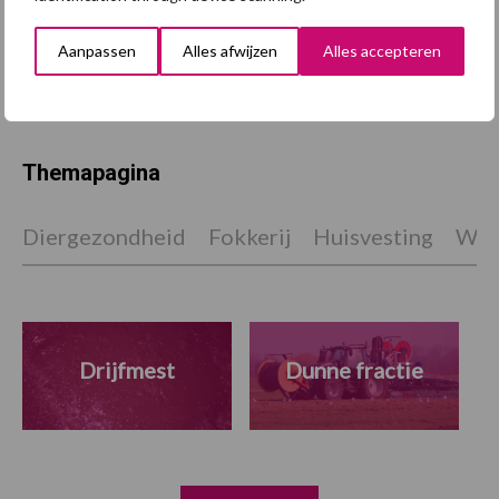
Varkenshouderij op koers
voor halen mestplafonds
Aanpassen
Alles afwijzen
Alles accepteren
Themapagina
Diergezondheid
Fokkerij
Huisvesting
Wet
Drijfmest
Dunne fractie