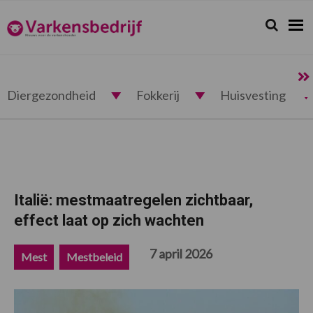
Spring
Door
Spring
Spring
naar
naar
naar
naar
Zoeken...
Zoek
Varkensbedrijf.nl
de
de
de
de
hoofdnavigatie
hoofd
eerste
voettekst
inhoud
sidebar
Diergezondheid
Fokkerij
Huisvesting
Italië: mestmaatregelen zichtbaar,
effect laat op zich wachten
7 april 2026
Mest
Mestbeleid