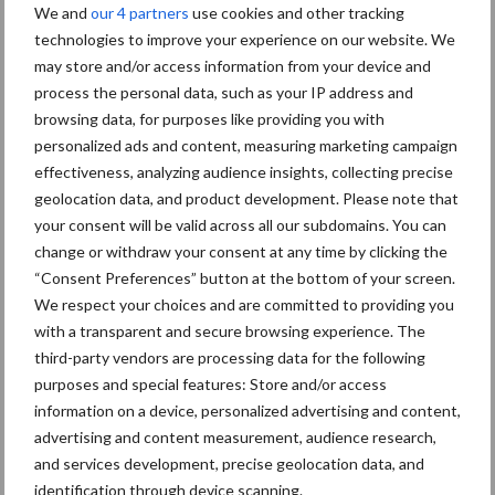
gespreid en kunnen milieueffecten worden beperkt.
We and
our 4 partners
use cookies and other tracking
technologies to improve your experience on our website. We
Tekst: Gerben Hofman
may store and/or access information from your device and
process the personal data, such as your IP address and
Beeld: Pixabay
browsing data, for purposes like providing you with
Aanbevolen voor jou! mestbeleid
personalized ads and content, measuring marketing campaign
effectiveness, analyzing audience insights, collecting precise
geolocation data, and product development. Please note that
EU-meststoffenplan pleit
your consent will be valid across all our subdomains. You can
voor betere benutting van
change or withdraw your consent at any time by clicking the
dierlijke mest
“Consent Preferences” button at the bottom of your screen.
We respect your choices and are committed to providing you
with a transparent and secure browsing experience. The
Zweden: mestprobleem
third-party vendors are processing data for the following
vooral fosfaatuitdaging
purposes and special features: Store and/or access
information on a device, personalized advertising and content,
advertising and content measurement, audience research,
and services development, precise geolocation data, and
identification through device scanning.