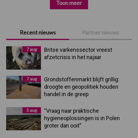
Toon meer
Primaire
Recent nieuws
Partner nieuws
Sidebar
7 aug
Britse varkenssector vreest
afzetcrisis in het najaar
7 aug
Grondstoffenmarkt blijft grillig:
droogte en geopolitiek houden
handel in de greep
5 aug
“Vraag naar praktische
hygieneoplossingen is in Polen
groter dan ooit”